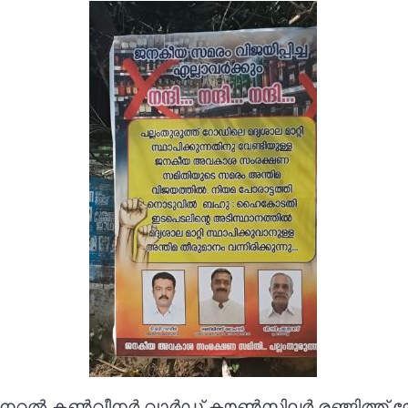
റൽ കൺവീനർ വാർഡ് കൗൺസിലർ രഞ്ജിത്ത് മ