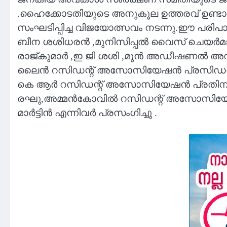
.ഹൈക്കോടതിയുടെ അനുകൂല ഉത്തരവ് ഉണ്ടാ
സംഘടിപ്പിച്ച വിജയോത്സവം നടന്നു.ഈ പരിപ
ബീന ശശിധരൻ ,മുനിസിപ്പൽ വൈസ് ചെയർമാൻ
രാജ്‌കുമാർ ,ഇ ജി ശശി ,മുൻ അഡീഷണൽ അഡ്
ലൈൻ റസിഡന്റ് അസോസിയേഷൻ പ്രസിഡന്റ്
കെ ആർ റസിഡന്റ് അസോസിയേഷൻ പ്രതിനിധ
രഘു,അമ്മൻകോവിൽ റസിഡന്റ് അസോസിയേഷ
മാർട്ടിൻ എന്നിവർ പ്രസംഗിച്ചു .