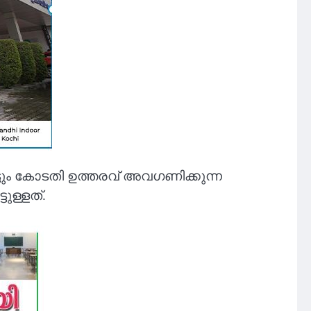
്ടും കോടതി ഉത്തരവ് അവഗണിക്കുന്ന
ുള്ളത്.