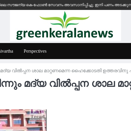
യ കെ-ഫോൺ സേവനം അവസാനിപ്പിച്ചു; ഇനി പണം അടക്കുന്ന സ്ഥാപനങ്ങൾക്
ivartha
Perspectives
ം മദ്യ വിൽപ്പന ശാല മാറ്റണമെന്ന ഹൈക്കോടതി ഉത്തരവിനു 
ന്നും മദ്യ വിൽപ്പന ശാല മ