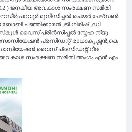
ബർ 12 ) ജനകീയ അവകാശ സംരക്ഷണ സമിതി
ബി നസീർ,പറവൂർ മുനിസിപ്പൽ ചെയർ പേഴ്‌സൺ
ോബി പഞ്ഞിക്കാരൻ ,ജി ഗിരീഷ് ,ഡി
‌കൂൾ വൈസ് പ്രിൻസിപ്പൽ സ്നേഹ ന്യു
സോസിയേഷൻ പ്രസിഡന്റ് രാധാകൃഷ്ണൻ,കെ
സോസിയേഷൻ വൈസ് പ്രസിഡന്റ് റീജ
യ അവകാശ സംരക്ഷണ സമിതി അംഗം എൻ എം