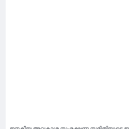
ജനകീയ അവകാശ സംരക്ഷണ സമിതിയുടെ ജന