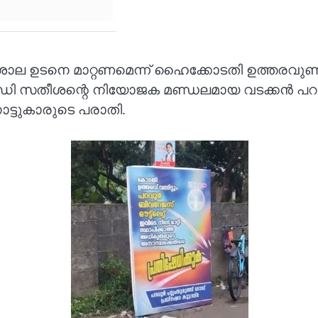
 ശാല ഉടനെ മാറ്റണമെന്ന് ഹൈക്കോടതി ഉത്തരവുണ്
് വി ഡി സതീശന്റെ നിയോജക മണ്ഡലമായ വടക്കൻ 
ട്ടുകാരുടെ പരാതി.