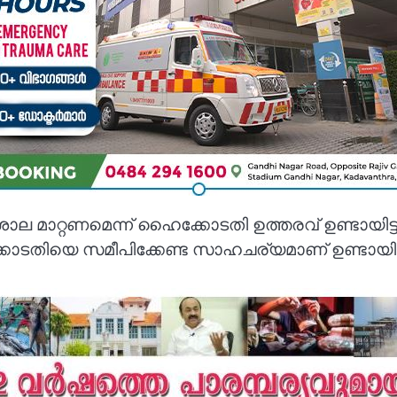
 ശാല മാറ്റണമെന്ന് ഹൈക്കോടതി ഉത്തരവ് ഉണ്ടായിട
ടതിയെ സമീപിക്കേണ്ട സാഹചര്യമാണ് ഉണ്ടായിട്ട