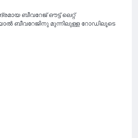
മായ ബീവറേജ് ഔട്ട് ലെറ്റ്
രമായാൽ ബീവറേജിനു മുന്നിലുള്ള റോഡിലൂടെ