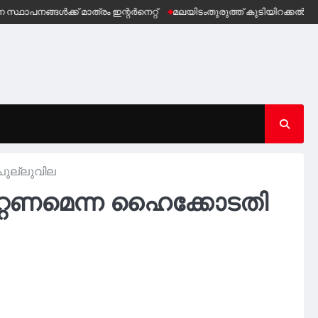
ക് മാത്രം ഇന്റർനെറ്റ്
മലയിടംതുരുത്ത് കുടിയിറക്കൽ ഭീഷണിക്ക് വ
പുല്ലുവില
ാറ്റണമെന്ന ഹൈക്കോടതി