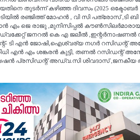
യതിനെ തുടർന്ന് കഴിഞ്ഞ ദിവസം (2025 ഒക്ടോ
ാടിയിൽ രഞ്ജിത്ത് മോഹൻ , വി സി പത്രോസ് ,ടി 
 എം ജെ രാജു ,മുനിസിപ്പൽ കൗൺസിലർമാരായ ബ
വക്കേറ്റ് ജനറൽ കെ എ ജലീൽ ,ഇന്റർനാഷണൽ സ്
- ടി എൻ ജോഷി,ഐശ്വര്യ നഗർ റസിഡന്റ് അ
ി എൻ എം ശങ്കരൻ കുട്ടി, തണൽ റസിഡന്റ് അ
ൻ പ്രസിഡന്റ് അഡ്വ.സി ശിവദാസ് ,ജനകീ