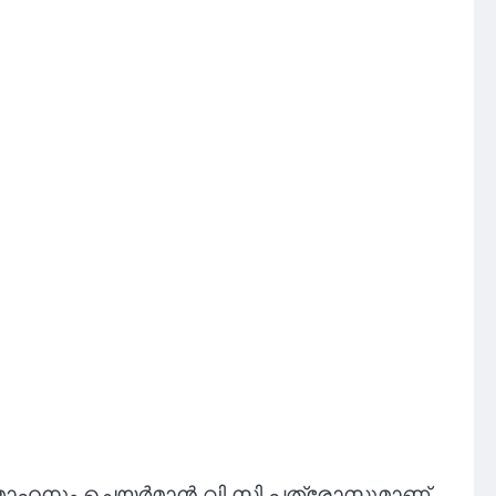
ോഹനും ചെയർമാൻ വി സി പത്രോസുമാണ്