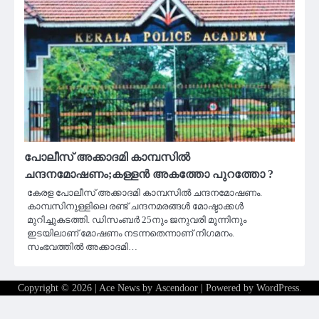
പോലീസ് അക്കാദമി കാമ്പസിൽ
ചന്ദനമോഷണം;കള്ളൻ അകത്തോ പുറത്തോ ?
കേരള പോലീസ് അക്കാദമി കാമ്പസിൽ ചന്ദനമോഷണം.
കാമ്പസിനുള്ളിലെ രണ്ട് ചന്ദനമരങ്ങൾ മോഷ്ടാക്കൾ
മുറിച്ചുകടത്തി. ഡിസംബർ 25നും ജനുവരി മൂന്നിനും
ഇടയിലാണ് മോഷണം നടന്നതെന്നാണ് നിഗമനം.
സംഭവത്തിൽ അക്കാദമി…
Copyright © 2026
| Ace News by
Ascendoor
| Powered by
WordPress
.