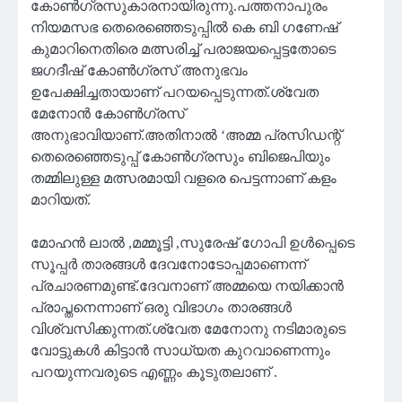
കോൺഗ്രസുകാരനായിരുന്നു.പത്തനാപുരം
നിയമസഭ തെരെഞ്ഞെടുപ്പിൽ കെ ബി ഗണേഷ്
കുമാറിനെതിരെ മത്സരിച്ച് പരാജയപ്പെട്ടതോടെ
ജഗദീഷ് കോൺഗ്രസ് അനുഭവം
ഉപേക്ഷിച്ചതായാണ് പറയപ്പെടുന്നത്.ശ്വേത
മേനോൻ കോൺഗ്രസ്
അനുഭാവിയാണ്.അതിനാൽ ‘അമ്മ പ്രസിഡന്റ്
തെരെഞ്ഞെടുപ്പ് കോൺഗ്രസും ബിജെപിയും
തമ്മിലുള്ള മത്സരമായി വളരെ പെട്ടന്നാണ് കളം
മാറിയത്.
മോഹൻ ലാൽ ,മമ്മൂട്ടി ,സുരേഷ് ഗോപി ഉൾപ്പെടെ
സൂപ്പർ താരങ്ങൾ ദേവനോടോപ്പമാണെന്ന്
പ്രചാരണമുണ്ട്.ദേവനാണ് അമ്മയെ നയിക്കാൻ
പ്രാപ്തനെന്നാണ് ഒരു വിഭാഗം താരങ്ങൾ
വിശ്വസിക്കുന്നത്.ശ്വേത മേനോനു നടിമാരുടെ
വോട്ടുകൾ കിട്ടാൻ സാധ്യത കുറവാണെന്നും
പറയുന്നവരുടെ എണ്ണം കൂടുതലാണ് .