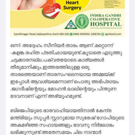
ഒന്ന്- അദ്ദേഹം സീനിയർ താരം ആണ് .മറ്റൊന്ന്
-കളങ്ക രഹിത പ്രതിഛായയുണ്ട്.കൂടാതെ എടുത്തു
ചട്ടക്കാരനല്ല.പക്വതയോടെ കാര്യങ്ങൾ
തീരുമാനിക്കും.ഇത്തരത്തിലുള്ള ഒരു
താരത്തെയാണ് താരസംഘടനയായ അമ്മയ്ക്ക്
ഇപ്പോൾ ആവശ്യമെന്നാണ് പൊതു അഭിപ്രായം
.ജഗദീഷിന്റേയും മോഹൻ ലാലിന്റെയും പിന്തുണ
ദേവനാണ് എന്ന് അഭ്യൂഹമുണ്ട്.
ബിജെപിയുടെ ഭാരവാഹിയായതിനാൽ കേന്ദ്ര
മന്ത്രിയും സൂപ്പർ സ്റ്റാറുമായ സുരേഷ് ഗോപിയുടെ
അകമഴിഞ്ഞ സഹായങ്ങളും ദേവനു നിർലോഭം
ലഭിക്കുന്നുണ്ട്.അതേസമയം ചില നടന്മാർ