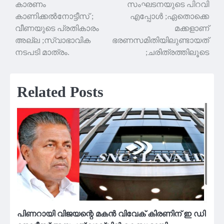
കാരണം
സംഘടനയുടെ പിറവി
navigation
കാണിക്കൽനോട്ടീസ് ;
എപ്പോൾ ;ഏതൊക്കെ
വീണയുടെ പ്രതികാരം
മക്കളാണ്
അല്ല ;സ്വാഭാവിക
ഭരണസമിതിയിലുണ്ടായത്
നടപടി മാത്രം.
;ചരിത്രത്തിലൂടെ
Related Posts
പിണറായി വിജയന്റെ മകന്‍ വിവേക് കിരണിന് ഇ ഡി