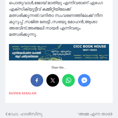
പൊതുവാൾ,ജോയ് മാത്യു എന്നിവരാണ് ഏഴംഗ
എക്സിക്യൂട്ടീവ് കമ്മിറ്റിയിലേക്ക്
മത്സരിക്കുന്നത്.വനിതാ സംവരണത്തിലേക്ക് നീന
കുറുപ്പ് ,സജിത ബേട്ടി ,സരയൂ മോഹൻ,ആശാ
അരവിന്ദ്,അഞ്ജലി നായർ എന്നിവരും
മത്സരിക്കുന്നു.
Share this…
BANNER
KERALAM
ഡോ. ഹാരിസിനു
‘അമ്മ എന്ന താര
Post