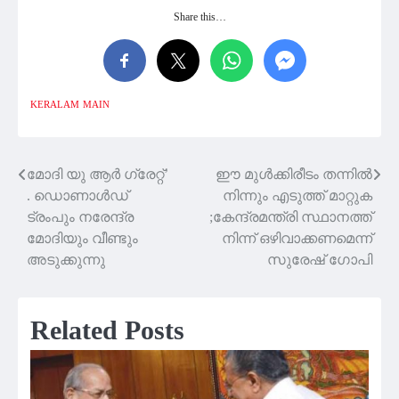
Share this…
KERALAM
MAIN
മോദി യു ആർ ഗ്രേറ്റ്’
ഈ മുൾക്കിരീടം തന്നിൽ
Post
. ഡൊണാൾഡ്
നിന്നും എടുത്ത് മാറ്റുക
navigation
ട്രംപും നരേന്ദ്ര
;കേന്ദ്രമന്ത്രി സ്ഥാനത്ത്
മോദിയും വീണ്ടും
നിന്ന് ഒഴിവാക്കണമെന്ന്
അടുക്കുന്നു
സുരേഷ് ഗോപി
Related Posts