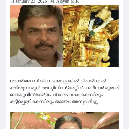
January 23, 2026
Ajayan M.R
ശബരിമല സ്വർണക്കൊള്ളയിൽ റിമാൻഡിൽ
കഴിയുന്ന മുൻ അഡ്മിനിസ്‌ട്രേറ്റീവ് ഓഫീസർ മുരാരി
ബാബുവിന് ജാമ്യം. ദ്വാരപാലക കേസിലും
കട്ടിളപ്പാളി കേസിലും ജാമ്യം അനുവദിച്ചു.