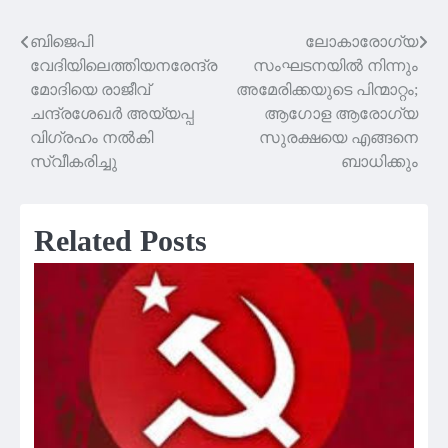
ബിജെപി
ലോകാരോഗ്യ
Post
വേദിയിലെത്തിയനരേന്ദ്ര
സംഘടനയിൽ നിന്നും
navigation
മോദിയെ രാജീവ്
അമേരിക്കയുടെ പിന്മാറ്റം;
ചന്ദ്രശേഖർ അയ്യപ്പ
ആഗോള ആരോഗ്യ
വിഗ്രഹം നൽകി
സുരക്ഷയെ എങ്ങനെ
സ്വീകരിച്ചു
ബാധിക്കും
Related Posts