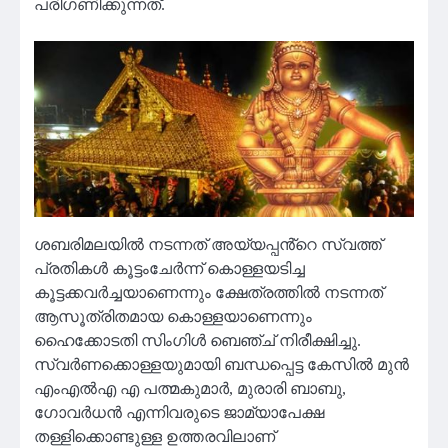
പരിഗണിക്കുന്നത്.
ശബരിമലയിൽ നടന്നത് അയ്യപ്പൻ്റെ സ്വത്ത്
പ്രതികൾ കൂട്ടംചേർന്ന് കൊള്ളയടിച്ച
കൂട്ടക്കവർച്ചയാണെന്നും ക്ഷേത്രത്തിൽ നടന്നത്
ആസൂത്രിതമായ കൊള്ളയാണെന്നും
ഹൈക്കോടതി സിംഗിൾ ബെഞ്ച് നിരീക്ഷിച്ചു.
സ്വർണക്കൊള്ളയുമായി ബന്ധപ്പെട്ട കേസിൽ മുൻ
എംഎൽഎ എ പത്മകുമാർ, മുരാരി ബാബു,
ഗോവർധൻ എന്നിവരുടെ ജാമ്യാപേക്ഷ
തള്ളിക്കൊണ്ടുള്ള ഉത്തരവിലാണ്