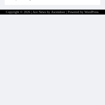
Copyright © 2026
| Ace News by
Ascendoor
| Powered by
WordPress
.