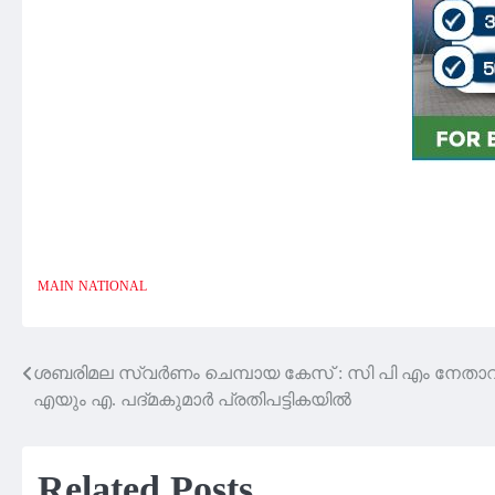
MAIN
NATIONAL
ശബരിമല സ്വർണം ചെമ്പായ കേസ് : സി പി എം നേതാ
Post
എയും എ. പദ്‌മകുമാർ പ്രതിപട്ടികയിൽ
navigation
Related Posts