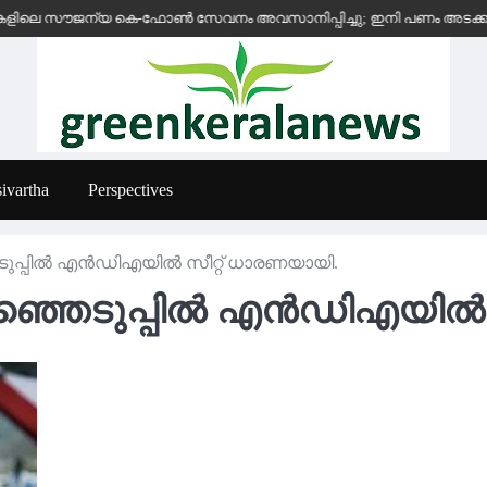
 സൗജന്യ കെ-ഫോൺ സേവനം അവസാനിപ്പിച്ചു; ഇനി പണം അടക്കുന്ന സ്ഥാപന
ivartha
Perspectives
്പില്‍ എന്‍ഡിഎയില്‍ സീറ്റ് ധാരണയായി.
ഞെടുപ്പില്‍ എന്‍ഡിഎയില്‍