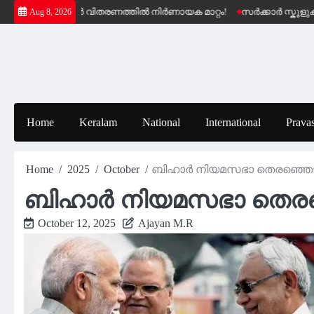
Skip
ഷേമ പെൻഷൻ വിതരണത്തിൽ നിർണായക മാറ്റം!
സർക്കാർ സ്കൂളുകളിലെ
Aug 8, 2026
to
content
Home
Keralam
National
International
Pravas
Home
2025
October
ബിഹാര്‍ നിയമസഭാ തെരഞ്ഞെടുപ
ബിഹാര്‍ നിയമസഭാ തെരഞ്
October 12, 2025
Ajayan M.R