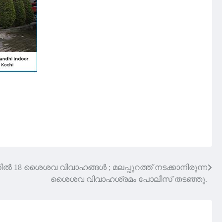
ിൽ 18 ശൈശവ വിവാഹങ്ങൾ ; മലപ്പുറത്ത് നടക്കാനിരുന്ന
ശൈശവ വിവാഹശ്രമം പോലീസ് തടഞ്ഞു.