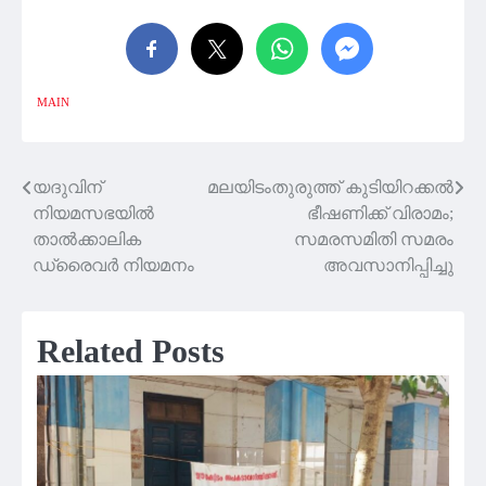
MAIN
യദുവിന്
മലയിടംതുരുത്ത് കുടിയിറക്കൽ
Post
നിയമസഭയിൽ
ഭീഷണിക്ക് വിരാമം;
navigation
താൽക്കാലിക
സമരസമിതി സമരം
ഡ്രൈവർ നിയമനം
അവസാനിപ്പിച്ചു
Related Posts