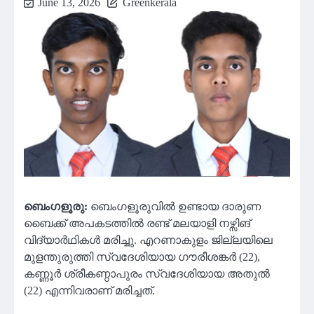
June 13, 2026
Greenkerala
ബെംഗളൂരു:
ബെംഗളൂരുവിൽ ഉണ്ടായ ദാരുണ
ബൈക്ക് അപകടത്തിൽ രണ്ട് മലയാളി നഴ്സിങ്
വിദ്യാർഥികൾ മരിച്ചു. എറണാകുളം ജില്ലയിലെ
മുളന്തുരുത്തി സ്വദേശിയായ ഗൗരീശങ്കർ (22),
കണ്ണൂർ ശ്രീകണ്ഠാപുരം സ്വദേശിയായ അതുൽ
(22) എന്നിവരാണ് മരിച്ചത്.