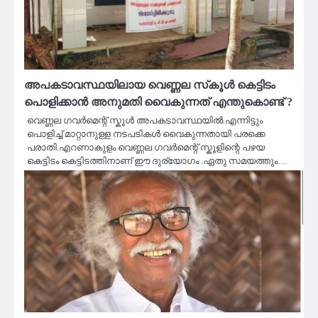
അപകടാവസ്ഥയിലായ വെണ്ണല സ്‌കൂൾ കെട്ടിടം
പൊളിക്കാൻ അനുമതി വൈകുന്നത് എന്തുകൊണ്ട് ?
വെണ്ണല ഗവർമെന്റ് സ്കൂൾ അപകടാവസ്ഥയിൽ.എന്നിട്ടും
പൊളിച്ച് മാറ്റാനുള്ള നടപടികൾ വൈകുന്നതായി പരക്കെ
പരാതി.എറണാകുളം വെണ്ണല ഗവർമെന്റ് സ്കൂളിന്റെ പഴയ
കെട്ടിടം കെട്ടിടത്തിനാണ് ഈ ദുര്യോഗം .ഏതു സമയത്തും…