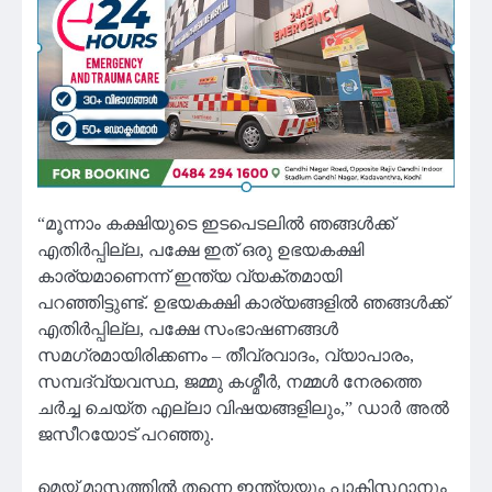
“മൂന്നാം കക്ഷിയുടെ ഇടപെടലിൽ ഞങ്ങൾക്ക്
എതിർപ്പില്ല, പക്ഷേ ഇത് ഒരു ഉഭയകക്ഷി
കാര്യമാണെന്ന് ഇന്ത്യ വ്യക്തമായി
പറഞ്ഞിട്ടുണ്ട്. ഉഭയകക്ഷി കാര്യങ്ങളിൽ ഞങ്ങൾക്ക്
എതിർപ്പില്ല, പക്ഷേ സംഭാഷണങ്ങൾ
സമഗ്രമായിരിക്കണം – തീവ്രവാദം, വ്യാപാരം,
സമ്പദ്‌വ്യവസ്ഥ, ജമ്മു കശ്മീർ, നമ്മൾ നേരത്തെ
ചർച്ച ചെയ്ത എല്ലാ വിഷയങ്ങളിലും,” ഡാർ അൽ
ജസീറയോട് പറഞ്ഞു.
മെയ് മാസത്തിൽ തന്നെ ഇന്ത്യയും പാകിസ്ഥാനും