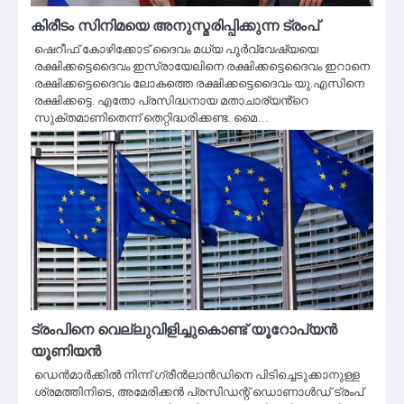
കിരീടം സിനിമയെ അനുസ്മരിപ്പിക്കുന്ന ട്രംപ്
ഷെറീഫ് കോഴിക്കോട് ദൈവം മധ്യ പൂർവ്വേഷ്യയെ
രക്ഷിക്കട്ടെദൈവം ഇസ്രായേലിനെ രക്ഷിക്കട്ടെദൈവം ഇറാനെ
രക്ഷിക്കട്ടെദൈവം ലോകത്തെ രക്ഷിക്കട്ടെദൈവം യു.എസിനെ
രക്ഷിക്കട്ടെ. എതോ പ്രസിദ്ധനായ മതാചാര്യൻ്റെ
സുക്തമാണിതെന്ന് തെറ്റിദ്ധരിക്കണ്ട. മൈ…
ട്രംപിനെ വെല്ലുവിളിച്ചുകൊണ്ട് യൂറോപ്യൻ
യൂണിയൻ
ഡെൻമാർക്കിൽ നിന്ന് ഗ്രീൻലാൻഡിനെ പിടിച്ചെടുക്കാനുള്ള
ശ്രമത്തിനിടെ, അമേരിക്കൻ പ്രസിഡന്റ് ഡൊണാൾഡ് ട്രംപ്