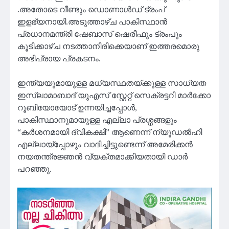
.അതോടെ വീണ്ടും ഡൊണാൾഡ് ട്രംപ്
ഇളഭ്യനായി.അടുത്താഴ്ച പാകിസ്ഥാൻ
പ്രധാനമന്ത്രി ഷേബാസ് ഷെരീഫും ട്രംപും
കൂടിക്കാഴ്ച നടത്താനിരിക്കെയാണ് ഇത്തരമൊരു
അഭിപ്രായ പ്രകടനം.
ഇന്ത്യയുമായുള്ള മധ്യസ്ഥതയ്ക്കുള്ള സാധ്യത
ഇസ്ലാമാബാദ് യുഎസ് സ്റ്റേറ്റ് സെക്രട്ടറി മാർക്കോ
റൂബിയോയോട് ഉന്നയിച്ചപ്പോൾ,
പാകിസ്ഥാനുമായുള്ള എല്ലാ പ്രശ്നങ്ങളും
“കർശനമായി ദ്വികക്ഷി” ആണെന്ന് ന്യൂഡൽഹി
എല്ലായ്പ്പോഴും വാദിച്ചിട്ടുണ്ടെന്ന് അമേരിക്കൻ
നയതന്ത്രജ്ഞൻ വ്യക്തമാക്കിയതായി ഡാർ
പറഞ്ഞു.