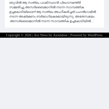
ഒടുവിൽ ആ സത്യം പാകിസ്ഥാൻ പ്രധാനമന്ത്രി
സമ്മതിച്ചു.അസർബൈജാനിൽ നടന്ന സാമ്പത്തിക
ഉച്ചകോടിയിലാണ് ആ സത്യം അംഗീകരിച്ചത്.പഹൽഗാമിൽ
നടന്ന അക്രമണം ദൗർഭാഗ്യകരമായിരുന്നു. അതേസമയം
.അസർബൈജാനിൽ നടന്ന സാമ്പത്തിക ഉച്ചകോടിയിൽ…
Copyright © 2026
| Ace News by
Ascendoor
| Powered by
WordPress
.