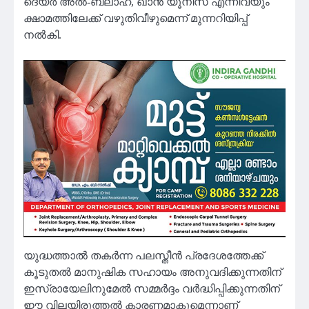
ദെയ്ർ അൽ-ബലാഹ്, ഖാൻ യൂനിസ് എന്നിവയും
ക്ഷാമത്തിലേക്ക് വഴുതിവീഴുമെന്ന് മുന്നറിയിപ്പ്
നൽകി.
യുദ്ധത്താൽ തകർന്ന പലസ്തീൻ പ്രദേശത്തേക്ക്
കൂടുതൽ മാനുഷിക സഹായം അനുവദിക്കുന്നതിന്
ഇസ്രായേലിനുമേൽ സമ്മർദ്ദം വർദ്ധിപ്പിക്കുന്നതിന്
ഈ വിലയിരുത്തൽ കാരണമാകുമെന്നാണ്