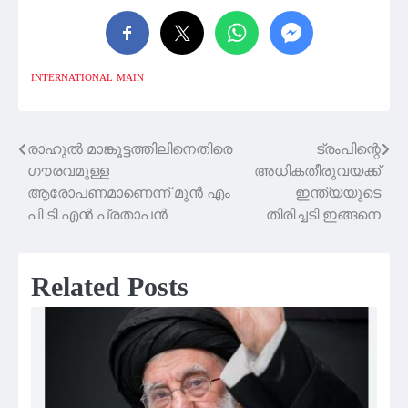
INTERNATIONAL
MAIN
രാഹുല്‍ മാങ്കൂട്ടത്തിലിനെതിരെ
ട്രംപിന്റെ
Post
ഗൗരവമുള്ള
അധികതീരുവയക്ക്
navigation
ആരോപണമാണെന്ന് മുൻ എം
ഇന്ത്യയുടെ
പി ടി എൻ പ്രതാപൻ
തിരിച്ചടി ഇങ്ങനെ
Related Posts