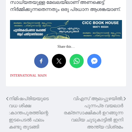
സാധ്യതയുള്ള മേഖലയിലാണ് അണക്കെട്ട്
നിര്‍മ്മിക്കുന്നതെന്നതും ഒരു പ്രധാന ആശങ്കയാണ്.
Share this…
INTERNATIONAL
MAIN
നിമിഷപ്രിയയുടെ
വിഎസ് ആലപ്പുഴയിൽ;
Post
വധ ശിക്ഷ
പുന്നപ്ര വയലാർ
navigation
:കാന്തപുരത്തിന്റെ
രക്തസാക്ഷികൾ ഉറങ്ങുന്ന
ഇടപെടൽ ഫലം
വലിയ ചുടുകാട്ടിൽ ഇനി
കണ്ടു തുടങ്ങി
അന്ത്യ വിശ്രമം