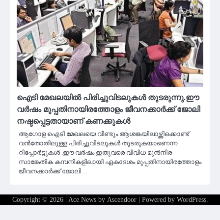
ഐടി മേഖലയിൽ പിരിച്ചുവിടലുകൾ തുടരുന്നു.ഈ
വർഷം മുപ്പതിനായിരത്തോളം ജീവനക്കാർക്ക് ജോലി
നഷ്ടപ്പെട്ടതായാണ് കണക്കുകൾ
ആഗോള ഐടി മേഖലയെ വീണ്ടും ആശങ്കയിലാഴ്ത്തിക്കൊണ്ട്
വൻതോതിലുള്ള പിരിച്ചുവിടലുകൾ തുടരുകയാണെന്ന
റിപ്പോർട്ടുകൾ .ഈ വർഷം ഇതുവരെ വിവിധ മുൻനിര
സാങ്കേതിക കമ്പനികളിലായി ഏകദേശം മുപ്പതിനായിരത്തോളം
ജീവനക്കാർക്ക് ജോലി…
Copyright © 2026
| Ace News by
Ascendoor
| Powered by
WordPress
.