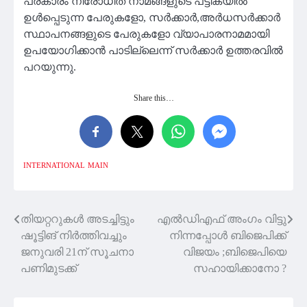
പ്രകാരം നിരോധിത നാമങ്ങളുടെ പട്ടികയിൽ
ഉൾപ്പെടുന്ന പേരുകളോ, സർക്കാർ,അർധസർക്കാർ
സ്ഥാപനങ്ങളുടെ പേരുകളോ വ്യാപാരനാമമായി
ഉപയോഗിക്കാൻ പാടില്ലെന്ന് സർക്കാർ ഉത്തരവിൽ
പറയുന്നു.
Share this…
INTERNATIONAL
MAIN
തിയറ്ററുകള്‍ അടച്ചിട്ടും
എൽഡിഎഫ് അംഗം വിട്ടു
Post
ഷൂട്ടിങ് നിര്‍ത്തിവച്ചും
നിന്നപ്പോൾ ബിജെപിക്ക്
navigation
ജനുവരി 21ന് സൂചനാ
വിജയം ;ബിജെപിയെ
പണിമുടക്ക്
സഹായിക്കാനോ ?