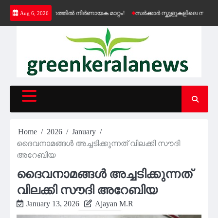
Skip
െൻഷൻ വിതരണത്തിൽ നിർണായക മാറ്റം!
സർക്കാർ സ്കൂളുകളിലെ സൗജന്യ കെ
Aug 6, 2026
to
content
Home
2026
January
ദൈവനാമങ്ങൾ അച്ചടിക്കുന്നത് വിലക്കി സൗദി
അറേബിയ
ദൈവനാമങ്ങൾ അച്ചടിക്കുന്നത്
വിലക്കി സൗദി അറേബിയ
January 13, 2026
Ajayan M.R