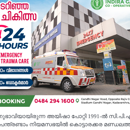
റ്റ് അനുഭാവിയായിരുന്ന അയിഷാ പോറ്റി 1991-ൽ സി
പന്ത്രണ്ടാം നിയമസഭയിൽ കൊട്ടാരക്കര മണ്ഡലത്ത