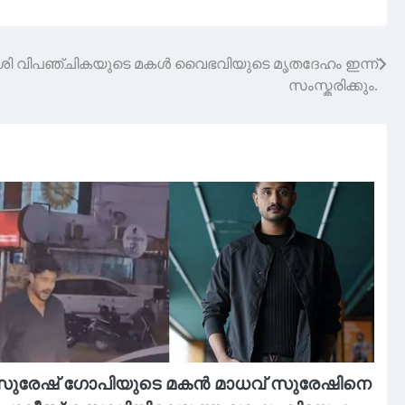
ി വിപഞ്ചികയുടെ മകൾ വൈഭവിയുടെ മൃതദേഹം ഇന്ന്
സംസ്കരിക്കും.
സുരേഷ് ഗോപിയുടെ മകൻ മാധവ് സുരേഷിനെ