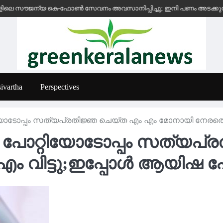
ൗജന്യ കെ-ഫോൺ സേവനം അവസാനിപ്പിച്ചു; ഇനി പണം അടക്കുന്ന സ്ഥാപനങ്
ivartha
Perspectives
ോപ്പം സത്യപ്രതിജ്ഞ ചെയ്‌ത എം എം മോനായി നേരത്തെ 
റ്റിയോടോപ്പം സത്യപ്രത
 വിട്ടു;ഇപ്പോൾ ആയിഷ പോറ