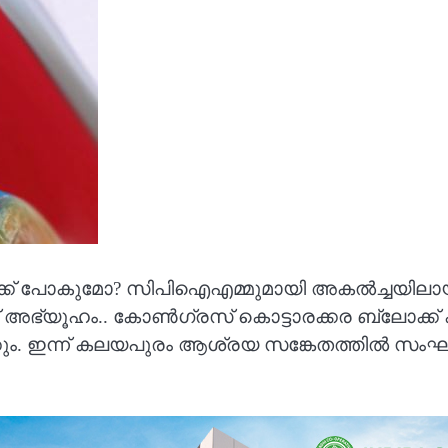
േക്ക് പോകുമോ? സിപിഐഎമ്മുമായി അകൽച്ചയിലാ
ഭ്യൂഹം.. കോണ്‍ഗ്രസ് കൊട്ടാരക്കര ബ്ലോക്ക് കമ്മിറ
. ഇന്ന് കലയപുരം ആശ്രയ സങ്കേതത്തില്‍ സംഘടിപ്പ