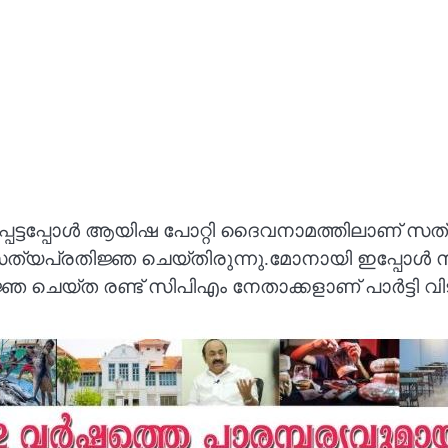
്ടപ്പോൾ ആയിഷ പോറ്റി ദൈവനാമത്തിലാണ് സത്യപ്ര
പ്രതിജ്ഞ ചെയ്തിരുന്നു.മോനായി ഇപ്പോൾ സിപ
െയ്‌ത രണ്ട് സിപിഎം നേതാക്കളാണ് പാർട്ടി വിടു