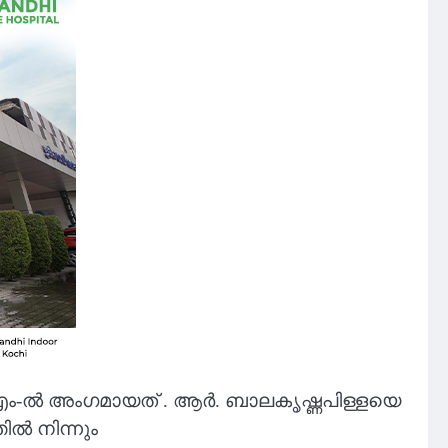
.പി.എം-ൽ അംഗമായത് . ആർ. ബാലകൃഷ്ണപിള്ളയെ
ിൽ നിന്നും