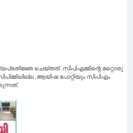
തിജ്ഞ ചെയ്‌തത്‌ .സിപിഎമ്മിന്റെ മറ്റൊരു
ിമ്മിലില്ല .ആയിഷ പോറ്റിയും സിപിഎം
ന്നത്.