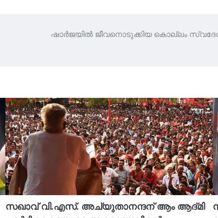
ഷാർജയിൽ ജീവനൊടുക്കിയ കൊല്ലം സ്വദേശ
സഖാവ് വി.എസ്. അച്യുതാനന്ദന് ആം ആദ്‌മി