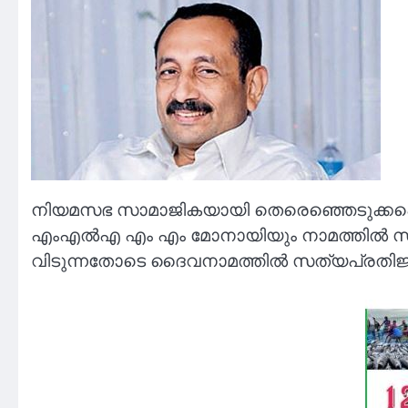
നിയമസഭ സാമാജികയായി തെരെഞ്ഞെടുക്കപ്പെട
എംഎൽഎ എം എം മോനായിയും നാമത്തിൽ സത്യ
വിടുന്നതോടെ ദൈവനാമത്തിൽ സത്യപ്രതിജ്ഞ ച