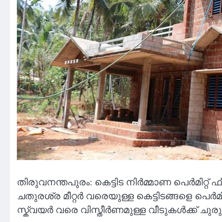
തിരുവനന്തപുരം: കെട്ടിട നിർമ്മാണ പെർമിറ്റ്
ചതുരശ്ര മീറ്റർ വരെയുള്ള കെട്ടിടങ്ങളെ പെർമി
സ്ക്വയർ വരെ വിസ്തീർണമുള്ള വീടുകൾക്ക് ചുരു