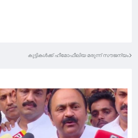
കുട്ടികൾക്ക് ഹീമോഫീലിയ മരുന്ന്‌ സൗജന്യം