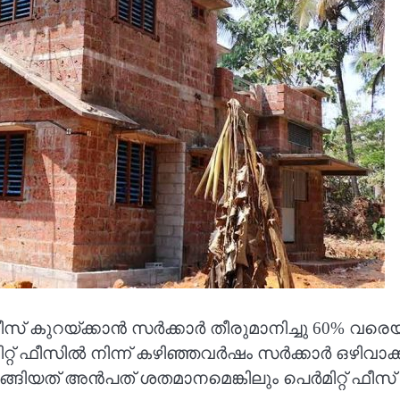
 ഫീസ് കുറയ്ക്കാൻ സർക്കാർ തീരുമാനിച്ചു 60% വരെ
റ്റ് ഫീസിൽ നിന്ന് കഴിഞ്ഞവർഷം സർക്കാർ ഒഴിവാക്കി
ങ്ങിയത് അൻപത് ശതമാനമെങ്കിലും പെർമിറ്റ് ഫീസ് ക