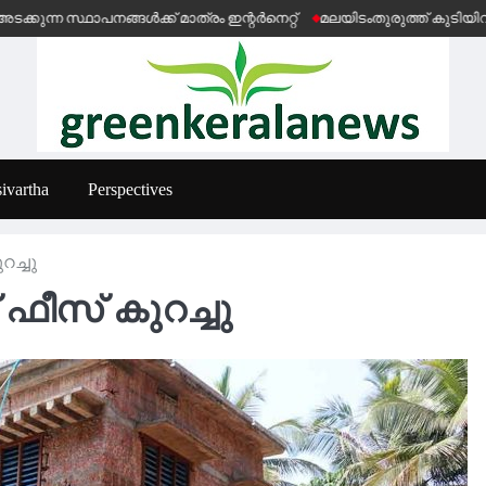
സ്ഥാപനങ്ങൾക്ക് മാത്രം ഇന്റർനെറ്റ്
മലയിടംതുരുത്ത് കുടിയിറക്കൽ
ivartha
Perspectives
റച്ചു
് ഫീസ് കുറച്ചു