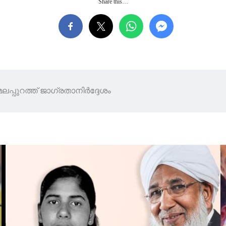
Share this…
പ്പുറത്ത് ജാഗ്രതാനിർദ്ദേശം