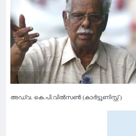
അഡ്വ. കെ.പി.വിൽസൺ (കാർട്ടൂണിസ്റ്റ് )