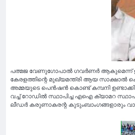
പത്മജ വേണുഗോപാൽ ഗവർണർ ആകുമെന്ന് ഇദ്ദ
കേരളത്തിന്റെ മുഖ്യമന്ത്രി ആയ സാക്ഷാൽ കെ
അമ്മയുടെ പെൻഷൻ കൊണ്ട് കമ്പനി ഉണ്ടാക്കി കരി
വച്ച് റോഡിൽ സ്ഥാപിച്ച എഐ ക്യാമറ സ്ഥാപി
ലീഡര്‍ കരുണാകരന്റ കുടുംബാംഗങ്ങളാരും വാങ്