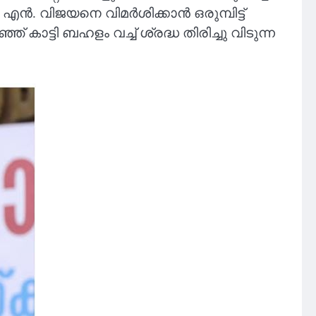
. എൻ. വിജയനെ വിമർശിക്കാൻ ഒരുമ്പിട്ട്
് കാട്ടി ബഹളം വച്ച് ശ്രദ്ധ തിരിച്ചു വിടുന്ന