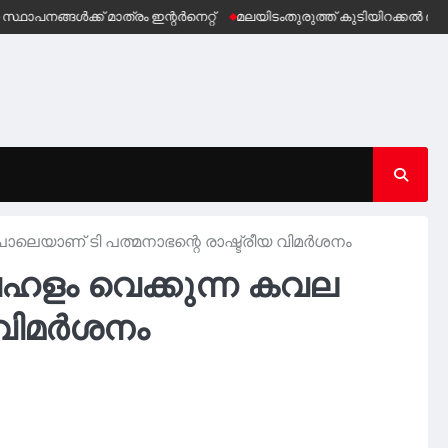
ക് മാത്രം ഇന്റർനെറ്റ്
മലയിടംതുരുത്ത് കുടിയിറക്കൽ ഭീഷണിക്ക് വ
 പോലെയാണ് ടി പത്മനാഭന്റെ രാഷ്ട്രീയ വിമർശനം
 ബഹളം വെക്കുന്ന കവല
യ വിമർശനം