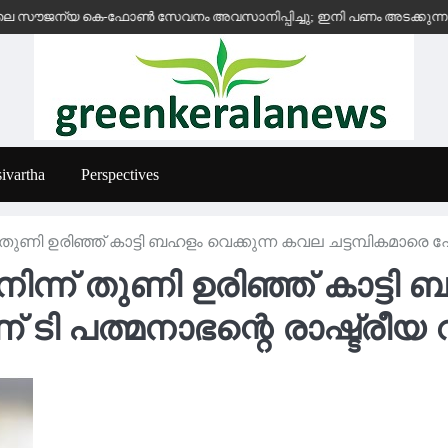
 കെ-ഫോൺ സേവനം അവസാനിപ്പിച്ചു; ഇനി പണം അടക്കുന്ന സ്ഥാപനങ്ങൾക്
ivartha
Perspectives
 തുണി ഉരിഞ്ഞ് കാട്ടി ബഹളം വെക്കുന്ന കവല ചട്ടമ്പികമാരെ
ിന്ന് തുണി ഉരിഞ്ഞ് കാട്ടി
 ടി പത്മനാഭന്റെ രാഷ്ട്രീ