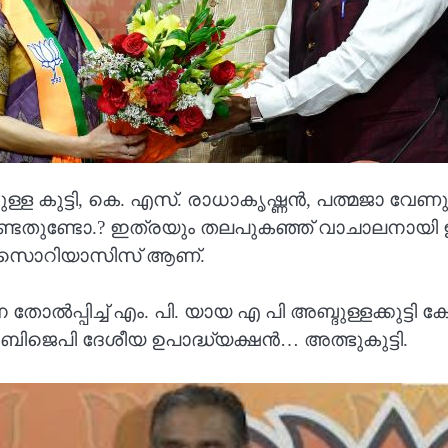
ുള്ള കുട്ടി, കെ. എസ്. രാധാകൃഷ്ണൻ, പത്മജാ വേണു
ണ്ടതുണ്ടോ.? ഇത്രയും തലപുകഞ്ഞ് വാചാലനായി ഇങ്ങ
്കല്‍ സൊറിയാസിസ് ആണ്.
നെ തോൽപ്പിച്ച് എം. പി. യായ എ പി അബ്ദുള്ളക്കുട
ിജെപി ദേശീയ ഉപാദ്ധ്യക്ഷൻ… അത്ഭുകുട്ടി.