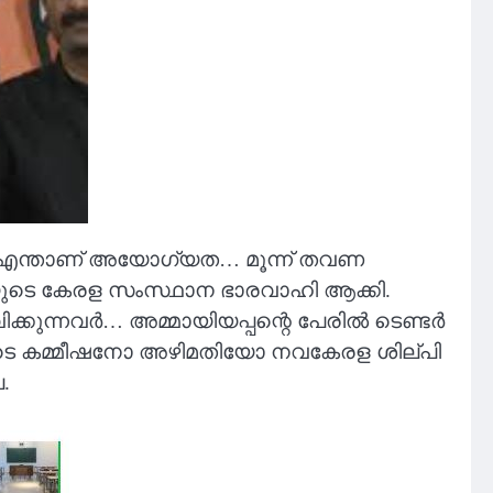
. എന്താണ് അയോഗ്യത… മൂന്ന് തവണ
ടിയുടെ കേരള സംസ്ഥാന ഭാരവാഹി ആക്കി.
്കുന്നവർ… അമ്മായിയപ്പന്റെ പേരില്‍ ടെണ്ടര്‍
ലണയുടെ കമ്മീഷനോ അഴിമതിയോ നവകേരള ശില്പി
.