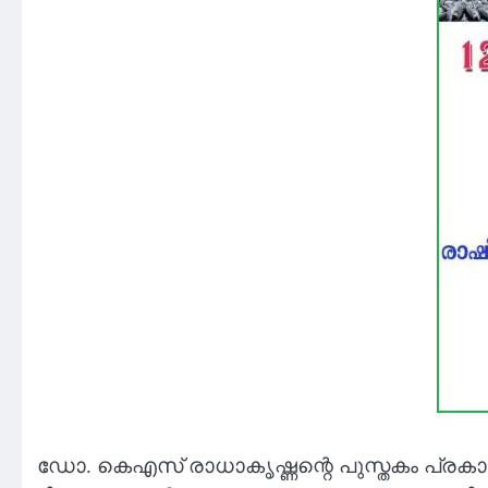
ഡോ. കെഎസ് രാധാകൃഷ്ണന്റെ പുസ്തകം പ്ര