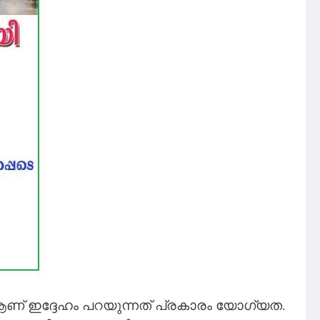
് ഇദ്ദേഹം പറയുന്നത് പ്രകാരം യോഗ്യത.