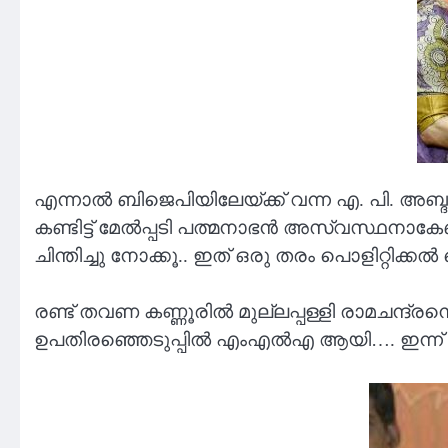
എന്നാൽ ബിജെപിയിലേയ്ക്ക് വന്ന എ. പി. അബ്ദ
കണ്ടിട്ട് മേൽപ്പടി പത്മനാഭൻ അസ്വസ്ഥനാകേ
ചിന്തിച്ചു നോക്കൂ.. ഇത് ഒരു തരം പൊളിറ്റിക
രണ്ട് തവണ കണ്ണൂരിൽ മുല്ലപ്പള്ളി രാമചന്ദ്ര
ഉപതിരഞ്ഞെടുപ്പില്‍ എംഎൽഎ ആയി…. ഇന്ന് ബ