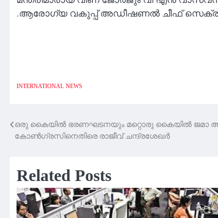
.ആരോഗ്യ വകുപ്പ് അഡീഷണൽ ചീഫ് സെക്രട്ട
INTERNATIONAL
NEWS
ഒരു കൈയിൽ ഭരണഘടനയും മറ്റൊരു കൈയിൽ ജമാ അത്
Post
കോൺഗ്രസിനെതിരെ രാജീവ് ചന്ദ്രശേഖർ
navigation
Related Posts