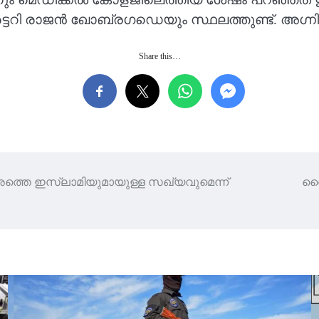
റി രാജൻ ഖോബ്രഗഡെയും സ്ഥലത്തുണ്ട്. അഗ്നി
Share this…
തെ ഇസ്ലാമിയുമായുള്ള സഖ്യവുമെന്ന്
വൈ