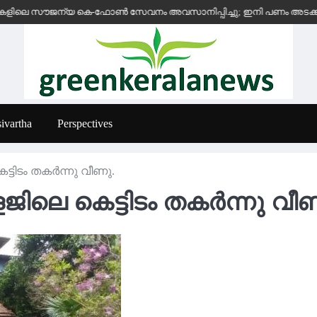
ലെ സൗജന്യ കെ-ഫോൺ സേവനം അവസാനിപ്പിച്ചു; ഇനി പണം അടക്കുന്ന സ്ഥ
ivartha
Perspectives
ടിടം തകര്‍ന്നു വീണു.
ിലെ കെട്ടിടം തകര്‍ന്നു വീ