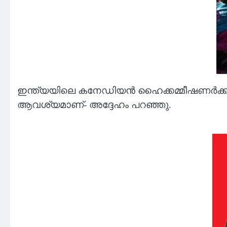
ഇന്ത്യയിലെ കനേഡിയൻ ഹൈക്കമ്മീഷണർക്ക്
ആവശ്യമാണ്- അദ്ദേഹം പറഞ്ഞു.