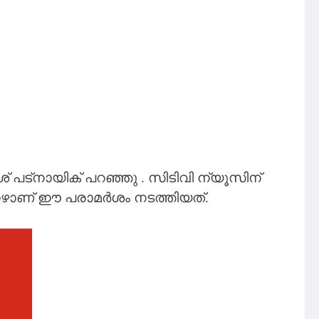
പട്നായിക് പറഞ്ഞു . സിടിവി ന്യൂസിന്
്പോഴാണ് ഈ പരാമർശം നടത്തിയത്.