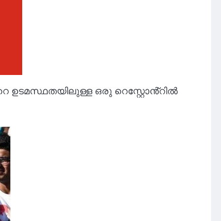
െ ഉടമസ്ഥതയിലുള്ള ഒരു റെസ്റ്റോൻ്റിൽ