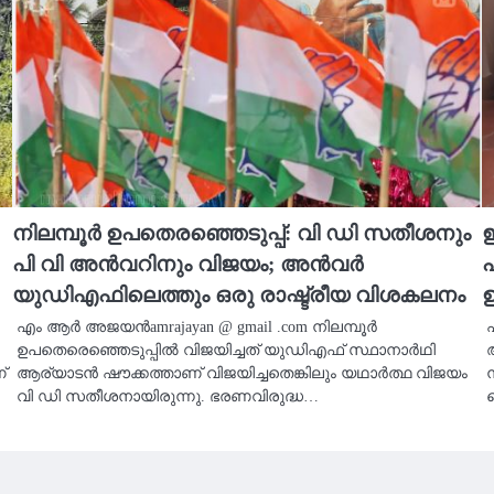
നിലമ്പൂർ ഉപതെരഞ്ഞെടുപ്പ്: വി ഡി സതീശനും
ഇ
പി വി അൻവറിനും വിജയം; അൻവർ
പ
യുഡിഎഫിലെത്തും ഒരു രാഷ്ട്രീയ വിശകലനം
ഊ
എം ആർ അജയൻamrajayan @ gmail .com നിലമ്പൂർ
ഉപതെരെഞ്ഞെടുപ്പിൽ വിജയിച്ചത് യുഡിഎഫ് സ്ഥാനാർഥി
്
ആര്യാടൻ ഷൗക്കത്താണ് വിജയിച്ചതെങ്കിലും യഥാർത്ഥ വിജയം
വി ഡി സതീശനായിരുന്നു. ഭരണവിരുദ്ധ…
Copyright © 2026
| Ace News by
Ascendoor
| Powered by
WordPress
.