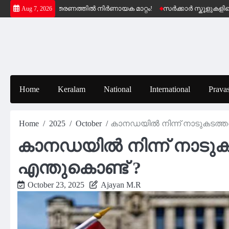
Skip
പെൻഷൻ വിതരണത്തിൽ നിർണായക മാറ്റം!
സർക്കാർ സ്കൂളുകളിലെ സൗജന
Aug 7, 2026
to
content
Home
Keralam
National
International
Pravas
Home
2025
October
കാനഡയിൽ നിന്ന് നാടുകടത്തപ്പെ
കാനഡയിൽ നിന്ന് നാടുകടത്
എന്തുകൊണ്ട് ?
October 23, 2025
Ajayan M.R