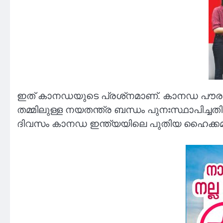
ഇത് കാനഡയുടെ പ്രശ്‌നമാണ്. കാനഡ പൗരന്മാ
തമ്മിലുള്ള നയതന്ത്ര ബന്ധം പുനഃസ്ഥാപിച്ചത
ദിവസം കാനഡ ഇന്ത്യയിലെ പുതിയ ഹൈക്കമ്മീഷണ