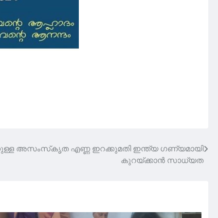
നുള്ള അസംസ്‌കൃത എണ്ണ ഇറക്കുമതി ഇന്ത്യ ഗണ്യമായി
കുറയ്ക്കാന്‍ സാധ്യത