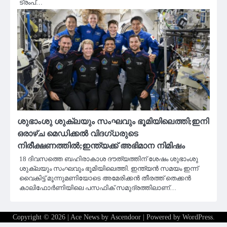
ട്രംപ്…
ശുഭാംശു ശുക്ലയും സംഘവും ഭൂമിയിലെത്തി;ഇനി
ഒരാഴ്ച മെഡിക്കല്‍ വിദഗ്ധരുടെ
നിരീക്ഷണത്തില്‍;ഇന്ത്യക്ക് അഭിമാന നിമിഷം
18 ദിവസത്തെ ബഹിരാകാശ ദൗത്യത്തിന് ശേഷം ശുഭാംശു
ശുക്ലയും സംഘവും ഭൂമിയിലെത്തി. ഇന്ത്യന്‍ സമയം ഇന്ന്
വൈകിട്ട് മൂന്നുമണിയോടെ അമേരിക്കന്‍ തീരത്ത് തെക്കന്‍
കാലിഫോര്‍ണിയിലെ പസഫിക് സമുദ്രത്തിലാണ്…
Copyright © 2026
| Ace News by
Ascendoor
| Powered by
WordPress
.