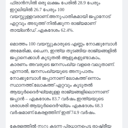
ഫ്രാൻസിൽ ഒരു ലക്ഷം പേരിൽ 28.9 പേരും
ഇറ്റലിയിൽ 26.7 പേരും 100
വയസ്സുള്ളവരാണ്.അനുപാതികമായി ജപ്പാനോട്
ഏറ്റവും അടുത്ത് നിൽക്കുന്ന രാജ്യമാണ്
തായ്‌ലൻഡ് .ഏകദേശം 62.4%.
മൊത്തം 100 വയസ്സുകാരുടെ എണ്ണം നോക്കുമ്പോൾ
അമേരിക്ക, ചൈന, ഇന്ത്യ തുടങ്ങിയ രാജ്യങ്ങളിൽ
ജപ്പാനെക്കാൾ കൂടുതൽ ആളുകളുണ്ടാകാം,
കാരണം അവരുടെ ജനസംഖ്യ വളരെ വലുതാണ്.
എന്നാൽ, ജനസംഖ്യയുടെ അനുപാതം
നോക്കുമ്പോൾ ജപ്പാനാണ് ലോകത്ത് ഒന്നാം
സ്ഥാനത്ത്.ലോകത്ത് ഏറ്റവും കൂടുതൽ
ആയുർദൈർഘ്യമുള്ള രാജ്യങ്ങളിലൊന്നാണ്
ജപ്പാൻ – ഏകദേശം 83.7 വർഷം.ഇന്ത്യയുടെ
ശരാശരി ആയുർദൈർഘ്യം ഏകദേശം 68.3
വർഷമാണ്.കേരളത്തിന് ഇത് 74.9 വർഷം.
കേരളത്തിൽ നൂറു കടന്ന പ്രധാനപ്പെട്ട രാഷ്ട്രീയ