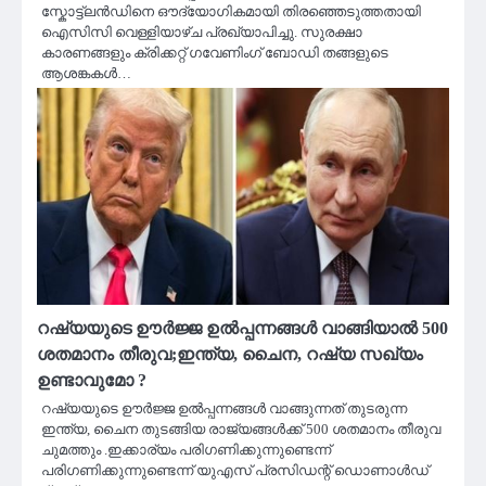
സ്കോട്ട്ലൻഡിനെ ഔദ്യോഗികമായി തിരഞ്ഞെടുത്തതായി
ഐസിസി വെള്ളിയാഴ്ച പ്രഖ്യാപിച്ചു. സുരക്ഷാ
കാരണങ്ങളും ക്രിക്കറ്റ് ഗവേണിംഗ് ബോഡി തങ്ങളുടെ
ആശങ്കകൾ…
റഷ്യയുടെ ഊർജ്ജ ഉൽപ്പന്നങ്ങൾ വാങ്ങിയാൽ 500
ശതമാനം തീരുവ;ഇന്ത്യ, ചൈന, റഷ്യ സഖ്യം
ഉണ്ടാവുമോ ?
റഷ്യയുടെ ഊർജ്ജ ഉൽപ്പന്നങ്ങൾ വാങ്ങുന്നത് തുടരുന്ന
ഇന്ത്യ, ചൈന തുടങ്ങിയ രാജ്യങ്ങൾക്ക് 500 ശതമാനം തീരുവ
ചുമത്തും .ഇക്കാര്യം പരിഗണിക്കുന്നുണ്ടെന്ന്
പരിഗണിക്കുന്നുണ്ടെന്ന് യുഎസ് പ്രസിഡന്റ് ഡൊണാൾഡ്