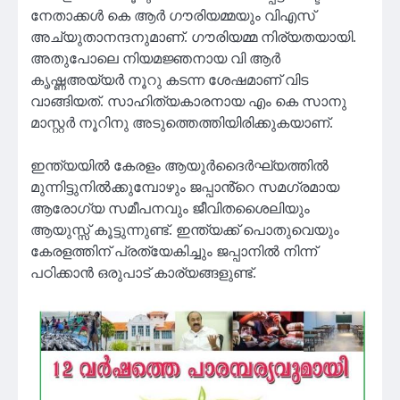
നേതാക്കൾ കെ ആർ ഗൗരിയമ്മയും വിഎസ്
അച്യുതാനന്ദനുമാണ്. ഗൗരിയമ്മ നിര്യതയായി.
അതുപോലെ നിയമജ്ഞനായ വി ആർ
കൃഷ്ണഅയ്യർ നൂറു കടന്ന ശേഷമാണ് വിട
വാങ്ങിയത്. സാഹിത്യകാരനായ എം കെ സാനു
മാസ്റ്റർ നൂറിനു അടുത്തെത്തിയിരിക്കുകയാണ്.
ഇന്ത്യയിൽ കേരളം ആയുർദൈർഘ്യത്തിൽ
മുന്നിട്ടുനിൽക്കുമ്പോഴും ജപ്പാൻ്റെ സമഗ്രമായ
ആരോഗ്യ സമീപനവും ജീവിതശൈലിയും
ആയുസ്സ് കൂട്ടുന്നുണ്ട്. ഇന്ത്യക്ക് പൊതുവെയും
കേരളത്തിന് പ്രത്യേകിച്ചും ജപ്പാനിൽ നിന്ന്
പഠിക്കാൻ ഒരുപാട് കാര്യങ്ങളുണ്ട്.