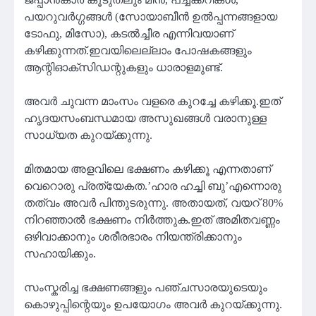
പയറുവർഗ്ഗങ്ങൾ (സോയാബീൻ ഉൽപ്പന്നങ്ങളായ
ടോഫു, മിസോ), കടൽച്ചീര എന്നിവയാണ്
കഴിക്കുന്നത്.ഇവയിലെല്ലാം പോഷകങ്ങളും
ആന്റിഓക്‌സിഡന്റുകളും ധാരാളമുണ്ട്.
അവർ ചുവന്ന മാംസം വളരെ കുറച്ചേ കഴിക്കൂ.ഇത്
ഹൃദയസംബന്ധമായ അസുഖങ്ങൾ വരാനുള്ള
സാധ്യത കുറയ്ക്കുന്നു.
മിതമായ അളവിലെ ഭക്ഷണം കഴിക്കൂ എന്നതാണ്
വെറൊരു പ്രത്യേകത.’ഹാര ഹച്ചി ബു’എന്നൊരു
തത്വം അവർ പിന്തുടരുന്നു. അതായത്, വയറ് 80%
നിറഞ്ഞാൽ ഭക്ഷണം നിർത്തുക.ഇത് അമിതവണ്ണം
ഒഴിവാക്കാനും ശരീരഭാരം നിയന്ത്രിക്കാനും
സഹായിക്കും.
സംസ്കരിച്ച ഭക്ഷണങ്ങളും പഞ്ചസാരയുടെയും
കൊഴുപ്പിന്റെയും ഉപയോഗം അവർ കുറയ്ക്കുന്നു.