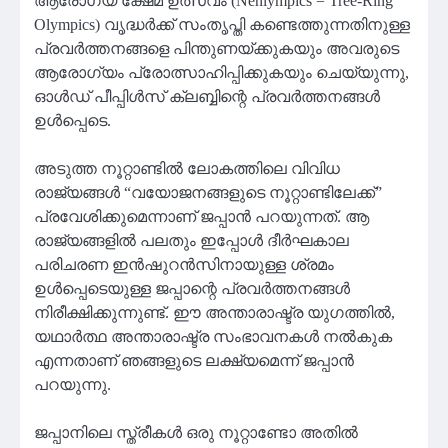
ആരോഗ്യ ക്ഷേമ ഉത്സവം (Nenlympics = Tree-Ring
Olympics) വൃദ്ധർക്ക് സംതൃപ്തി കണ്ടെത്തുന്നതിനുള്ള
പ്രവർത്തനങ്ങളെ പിന്തുണയ്ക്കുകയും അവരുടെ
ആരോഗ്യം പ്രോത്സാഹിപ്പിക്കുകയും ചെയ്യുന്നു,
ഓൾഡ് പീപ്പിൾസ് ക്ലബ്ബിന്റെ പ്രവർത്തനങ്ങൾ
ഉൾപ്പെടെ.
അടുത്ത നൂറ്റാണ്ടിൽ ലോകത്തിലെ വിവിധ
രാജ്യങ്ങൾ “വയോജനങ്ങളുടെ നൂറ്റാണ്ടിലേക്ക്”
പ്രവേശിക്കുമെന്നാണ് ജപ്പാൻ പറയുന്നത്. ആ
രാജ്യങ്ങളിൽ പലതും ഇപ്പോൾ ദീർഘകാല
പരിചരണ ഇൻഷുറൻസിനായുള്ള ശ്രമം
ഉൾപ്പെടെയുള്ള ജപ്പാന്റെ പ്രവർത്തനങ്ങൾ
നിരീക്ഷിക്കുന്നുണ്ട്. ഈ അന്താരാഷ്ട്ര യുഗത്തിൽ,
യഥാർത്ഥ അന്താരാഷ്ട്ര സംഭാവനകൾ നൽകുക
എന്നതാണ് ഞങ്ങളുടെ ലക്ഷ്യമെന്ന് ജപ്പാൻ
പറയുന്നു.
ജപ്പാനിലെ സ്ത്രീകൾ ഒരു നൂറ്റാണ്ടോ അതിൽ