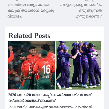
ക്ഷേത്രം.കേരളം കലാപ
റിപ്പോർട്ടുകളിൽ മാത്രം
കലുഷിതമാക്കാൻ മറ്റൊരു
ഒതുങ്ങുന്നത്
വിവാദം.
എന്തുകൊണ്ട് ?
Related Posts
2026 ലെ ടി20 ലോകകപ്പ് :ബംഗ്ലാദേശ് പുറത്ത്
സ്‌കോട് ലാൻഡ് അകത്ത്
2026 ലെ ടി20 ലോകകപ്പിൽ ബംഗ്ലാദേശിന് പകരം ടീമായി