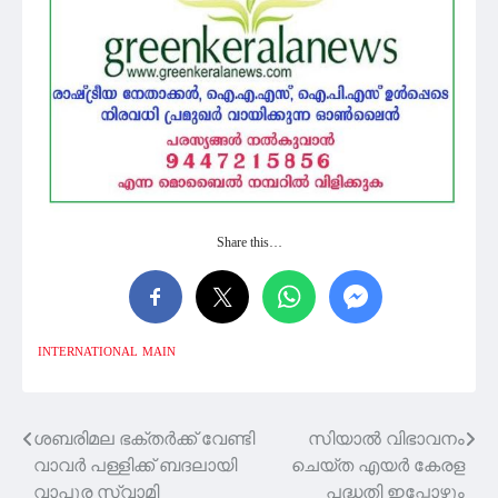
Share this…
INTERNATIONAL
MAIN
ശബരിമല ഭക്തർക്ക് വേണ്ടി
സിയാൽ വിഭാവനം
Post
വാവർ പള്ളിക്ക് ബദലായി
ചെയ്‌ത എയർ കേരള
navigation
വാപുര സ്വാമി
പദ്ധതി ഇപ്പോഴും