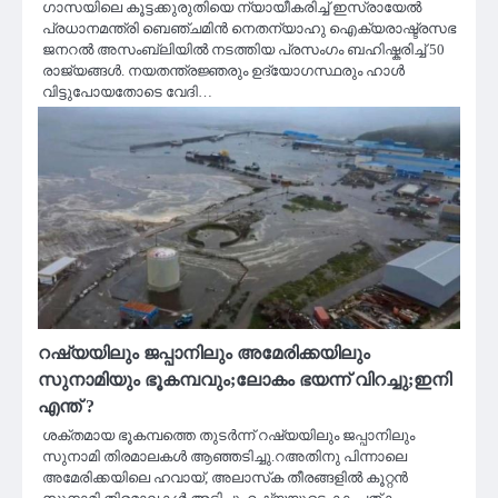
ഗാസയിലെ കൂട്ടക്കുരുതിയെ ന്യായീകരിച്ച് ഇസ്രായേൽ
പ്രധാനമന്ത്രി ബെഞ്ചമിൻ നെതന്യാഹു ഐക്യരാഷ്ട്രസഭ
ജനറൽ അസംബ്ലിയിൽ നടത്തിയ പ്രസംഗം ബഹിഷ്കരിച്ച് 50
രാജ്യങ്ങൾ. നയതന്ത്രജ്ഞരും ഉദ്യോഗസ്ഥരും ഹാൾ
വിട്ടുപോയതോടെ വേദി…
റഷ്യയിലും ജപ്പാനിലും അമേരിക്കയിലും
സുനാമിയും ഭൂകമ്പവും;ലോകം ഭയന്ന് വിറച്ചു;ഇനി
എന്ത് ?
ശക്തമായ ഭൂകമ്പത്തെ തുടർന്ന് റഷ്യയിലും ജപ്പാനിലും
സുനാമി തിരമാലകൾ ആഞ്ഞടിച്ചു.റഅതിനു പിന്നാലെ
അമേരിക്കയിലെ ഹവായ്, അലാസ്‌ക തീരങ്ങളിൽ കൂറ്റൻ