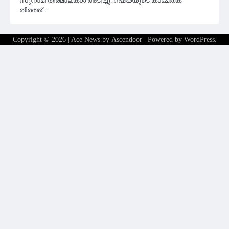
സുനാമി തിരമാലകൾ അടിച്ചു. റഷ്യയുടെ കാംചത്ക
തീരത്ത്…
Copyright © 2026
| Ace News by
Ascendoor
| Powered by
WordPress
.