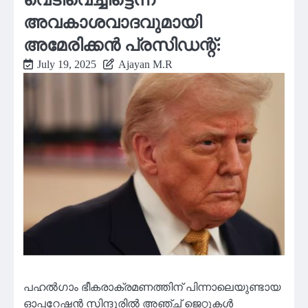
അവകാശവാദവുമായി
അമേരിക്കൻ പ്രസിഡന്റ്:
July 19, 2025
Ajayan M.R
പഹൽഗാം ഭീകരാക്രമണത്തിന് പിന്നാലെയുണ്ടായ
ഓപ്പറേഷൻ സിന്ദൂരിൽ അഞ്ച് ജെറ്റുകൾ