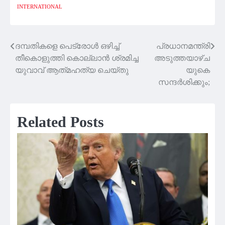
INTERNATIONAL
ദമ്പതികളെ പെട്രോൾ ഒഴിച്ച്
പ്രധാനമന്ത്രി
Post
തീകൊളുത്തി കൊല്ലാൻ ശ്രമിച്ച
അടുത്തയാഴ്ച
navigation
യുവാവ് ആത്‍മഹത്യ ചെയ്തു
യുകെ
സന്ദർശിക്കും;
Related Posts