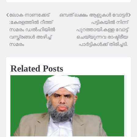
ലോക നാണക്കേട്
ഒമ്പത് ലക്ഷം ആളുകൾ വോട്ടർ
Post
:കേരളത്തിൽ റീത്ത്
പട്ടികയിൽ നിന്ന്
navigation
സമരം ഡൽഹിയിൽ
പുറത്തായി.കള്ള വോട്ട്
വസ്ത്രങ്ങൾ അഴിച്ച്
ചെയ്യുന്നവ രാഷ്ട്രീയ
സമരം
പാർട്ടികൾക്ക് തിരിച്ചടി.
Related Posts