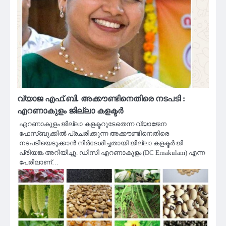
വ്യാജ എഫ്.ബി. അക്കൗണ്ടിനെതിരെ നടപടി :
എറണാകുളം ജില്ലാ കളക്ടർ
എറണാകുളം ജില്ലാ കളക്ടറുടേതെന്ന വ്യാജേന
ഫേസ്ബുക്കിൽ പ്രചരിക്കുന്ന അക്കൗണ്ടിനെതിരെ
നടപടിയെടുക്കാൻ നിർദേശിച്ചതായി ജില്ലാ കളക്ടർ ജി.
പ്രിയങ്ക അറിയിച്ചു. ഡിസി എറണാകുളം (DC Ernakulam) എന്ന
പേരിലാണ്…