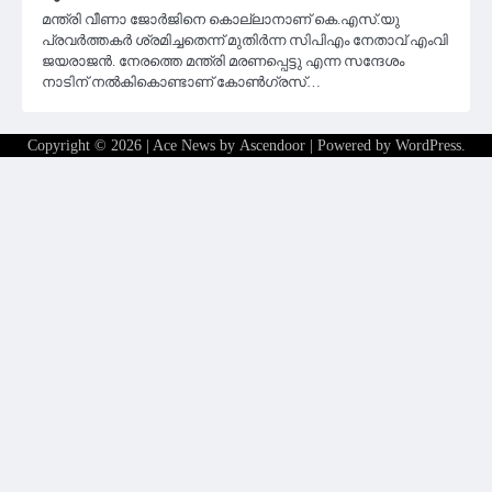
മന്ത്രി വീണാ ജോര്‍ജിനെ കൊല്ലാനാണ് കെ.എസ്.യു
പ്രവര്‍ത്തകര്‍ ശ്രമിച്ചതെന്ന് മുതിര്‍ന്ന സിപിഎം നേതാവ് എംവി
ജയരാജന്‍. നേരത്തെ മന്ത്രി മരണപ്പെട്ടു എന്ന സന്ദേശം
നാടിന് നല്‍കികൊണ്ടാണ് കോണ്‍ഗ്രസ്…
Copyright © 2026
| Ace News by
Ascendoor
| Powered by
WordPress
.