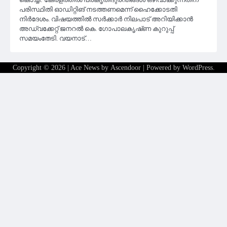
പരിസ്ഥിതി ഓഡിറ്റിങ് നടത്തണമെന്ന് ഹൈക്കോടതി
നിർദേശം. വിഷയത്തിൽ സർക്കാർ നിലപാട് അറിയിക്കാൻ
അഡ്വക്കേറ്റ് ജനറൽ കെ. ഗോപാലകൃഷ്‌ണ കുറുപ്പ്
സമയംതേടി. വയനാട്…
Copyright © 2026
| Ace News by
Ascendoor
| Powered by
WordPress
.