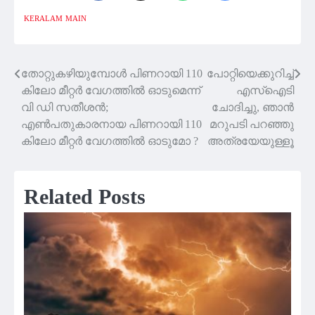
KERALAM
MAIN
തോറ്റുകഴിയുമ്പോള്‍ പിണറായി 110
പോറ്റിയെക്കുറിച്ച്
Post
കിലോ മീറ്റർ വേഗത്തിൽ ഓടുമെന്ന്
എസ്‌ഐടി
navigation
വി ഡി സതീശൻ;
ചോദിച്ചു, ഞാൻ
എൺപതുകാരനായ പിണറായി 110
മറുപടി പറഞ്ഞു
കിലോ മീറ്റർ വേഗത്തിൽ ഓടുമോ ?
അത്രയേയുള്ളൂ
Related Posts