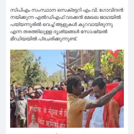
സിപിഎം സംസ്ഥാന സെക്രട്ടറി എം.വി. ഗോവിന്ദൻ
നയിക്കുന്ന എൽഡിഎഫ് വടക്കൻ മേഖല ജാഥയിൽ
പയ്യന്നൂരിൽ വെച്ച് ആളുകൾ കുറവായിരുന്നു
എന്ന തരത്തിലുള്ള ദൃശ്യങ്ങൾ സോഷ്യൽ
മീഡിയയിൽ പ്രചരിക്കുന്നുണ്ട്.