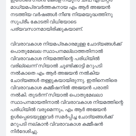
മാധ്യമപ്രവർത്തകനായ എം ആർ അജയൻ
നടത്തിയ വർഷങ്ങൾ നീണ്ട നിയമയുദ്ധത്തിനു
സുപ്രീം കോടതി വിധിയോടെ
പര്യവസാനമായിരിക്കുകയാണ്.
വിവരാവകാശ നിയമപ്രകാരമുള്ള ചോദ്യങ്ങൾക്ക്
പൊതുമേഖല സ്ഥാപനമല്ലാത്തതിനാൽ
വിവരാവകാശ നിയമത്തിന്റെ പരിധിയിൽ
വരില്ലെന്ന് സിയാൽ ചൂണ്ടിക്കാട്ടി മറുപടി
നൽകാതെ എം ആർ അജയൻ നൽകിയ
ചോദ്യങ്ങൾ തള്ളുകയായിരുന്നു. ഇതിനെതിരെ
വിവരാവകാശ കമ്മീഷനിൽ അജയൻ പരാതി
നൽകി. തുടർന്ന് സിയാൽ പൊതുമേഖലാ
സ്ഥാപനമായതിനാൽ വിവരാവകാശ നിയമത്തിന്റെ
പരിധിയിൽ വരുമെന്നും, എം ആർ അജയൻ
ഉൾപ്പെടെയുള്ളവർ സമർപ്പിച്ച ചോദ്യങ്ങൾക്ക്
മറുപടി നല്കാൻ വിവരാവകാശ കമ്മീഷൻ
നിർദേശിച്ചു.