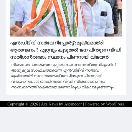
എന്‍ഡിടിവി സർവേ റിപ്പോർട്ട് :മുഖ്യമന്ത്രി
ആരാവണം ? ഏറ്റവും കൂടുതല്‍ ജന പിന്തുണ വിഡി
സതീശന്;രണ്ടാം സ്ഥാനം പിണറായി വിജയൻ
നിയമസഭാ തെരഞ്ഞെടുപ്പില്‍ സംസ്ഥാനത്ത് യുഡിഎഫിന്
അനുകൂല സാഹചര്യമെന്ന് എന്‍ഡിടിവി സര്‍വേ.
മുഖ്യമന്ത്രി സ്ഥാനത്തേക്ക് ജനപിന്തുണ പിണറായി
വിജയനെക്കാള്‍ ജനപിന്തുണ വിഡി സീശനാണെന്നും
സംസ്ഥാനത്ത് ശക്തമായ ഭരണവിരുദ്ധ വികാരമുണ്ടെന്നും…
Copyright © 2026
| Ace News by
Ascendoor
| Powered by
WordPress
.