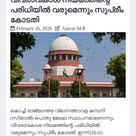
പരിധിയിൽ വരുമെന്നും സുപ്രീം
കോടതി
February 26, 2026
Ajayan M.R
കൊച്ചി രാജ്യാന്തര വിമാനത്താവള കമ്പനി
(സിയാൽ) പൊതു മേഖല സ്ഥാപനമാണെന്നും
വിവരാവകാശ നിയമത്തിന്റെ പരിധിയിൽ
വരുമെന്നും സുപ്രീം കോടതി. ഇന്ന് (26-02-