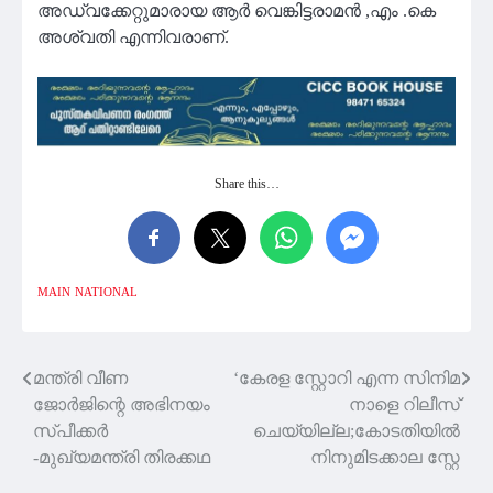
അഡ്വക്കേറ്റുമാരായ ആർ വെങ്കിട്ടരാമൻ ,എം .കെ
അശ്വതി എന്നിവരാണ്.
Share this…
MAIN
NATIONAL
മന്ത്രി വീണ
‘കേരള സ്റ്റോറി എന്ന സിനിമ
Post
ജോർജിന്റെ അഭിനയം
നാളെ റിലീസ്
navigation
സ്പീക്കർ
ചെയ്യില്ല;കോടതിയിൽ
-മുഖ്യമന്ത്രി തിരക്കഥ
നിനുമിടക്കാല സ്റ്റേ