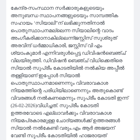
കേന്ദ്ര-സംസ്ഥാന സർക്കാരുകളുടെയും
അനുബന്ധ സ്ഥാപനങ്ങളുടെയും സാമ്പത്തിക
സഹായം ‘സിയാലി”ന് ലഭിക്കുന്നതിനാൽ
പൊതുസ്ഥാപനമല്ലെന്ന സിയാലിന്റെ വാദം
അംഗീകരിക്കാനാകില്ലെന്ന്ജസ്റ്റിസ് സുശ്രുത്
അരവിന്ദ് ധർമ്മാധികാരി, ജസ്റ്റിസ് വി എം
ശ്യാംകുമാർ എന്നിവരുൾപ്പെട്ട ഡിവിഷൻബെഞ്ച്
വിലയിരുത്തി. ഡിവിഷൻ ബെഞ്ച് വിധിക്കെതിരെ
സിയാൽ സുപ്രീം കോടതിയിൽ നൽകിയ അപ്പീൽ
തള്ളിയാണ് ഇപ്പോൾ സിയാൽ
പൊതുസ്ഥാപനമാണെന്നും വിവരാവകാശ
നിയമത്തിന്റെ പരിധിയിലാണെന്നും അതുകൊണ്ട്
വിവരങ്ങൾ നൽകണമെന്നും സുപ്രീം കോടതി ഇന്ന്
(26-02-2026)വിധിച്ചത്. സുപ്രീം കോടതി
ഉത്തരവോടെ എല്ലാവർക്കും വിവരാവകാശ
നിയമപ്രകാരമുള്ള ചോദ്യങ്ങൾക്ക് ഉത്തരങ്ങൾ
സിയാൽ നൽകേണ്ടി വരും.എം ആർ അജയന്
വേണ്ടി സുപ്രീം കോടതിയിൽ ഹാജരായത്