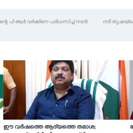
റെ പി ആർ വർക്കിനെ പരിഹസിച്ച് നടൻ
നടി തൃഷയ്ക്ക
ഈ വർഷത്തെ ആദ്യത്തെ തമാശ;