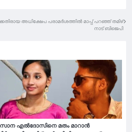
െതിരായ അധിക്ഷേപ പരാമര്‍ശത്തില്‍ മാപ്പ് പറഞ്ഞ് തമിഴ്
നാട് ബിജെപി
സോന എല്‍ദോസിനെ മതം മാറാന്‍