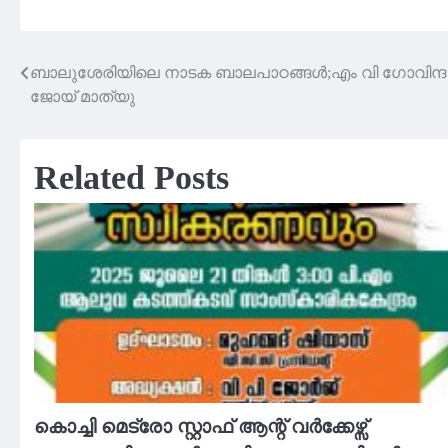
ബാലുശേരിയിലെ നാടക ബാലപാഠങ്ങൾ;എം വി ഗോവിന്ദന്
Post
ജോയ് മാത്യു
navigation
Related Posts
കൊച്ചി മെട്രോ സ്റ്റാഫ് ആന്റ് വർക്കേഴ്സ്