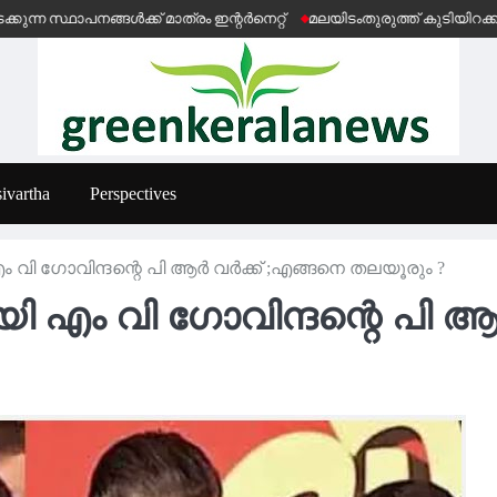
്ങൾക്ക് മാത്രം ഇന്റർനെറ്റ്
മലയിടംതുരുത്ത് കുടിയിറക്കൽ ഭീഷണി
ivartha
Perspectives
ം വി ഗോവിന്ദന്റെ പി ആർ വർക്ക് ;എങ്ങനെ തലയൂരും ?
ി എം വി ഗോവിന്ദന്റെ പി ആ