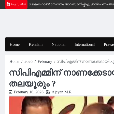
Skip
സൗജന്യ കെ-ഫോൺ സേവനം അവസാനിപ്പിച്ചു; ഇനി പണം അടക്കുന്ന സ്ഥാപനങ
Aug 6, 2026
to
content
Home
Keralam
National
International
Pravas
Home
2026
February
സിപിഎമ്മിന് നാണക്കേടായി എ
സിപിഎമ്മിന് നാണക്കേടായ
തലയൂരും ?
February 16, 2026
Ajayan M.R