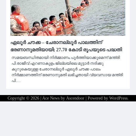
ഏലൂർ ചൗക്ക – ചേരാനല്ലൂർ പാലത്തിന്
ഭരണാനുമതിയായി; 27.70 കോടി രൂപയുടെ പദ്ധതി
സമയബന്ധിതമായി നിർമ്മാണം പൂർത്തിയാക്കുമെന്ന് മന്ത്രി
പി.രാജീവ് എറണാകുളം ജില്ലയിലെ മുട്ടാർ നദിക്കു
കുറുകെയുള്ള ചേരാനല്ലൂർ ഏലൂർ ചൗക്ക പാലം
നിര്‍മ്മാണത്തിന് ഭരണാനുമതി ലഭിച്ചതായി വ്യവസായ മന്ത്രി
പി.…
Copyright © 2026
| Ace News by
Ascendoor
| Powered by
WordPress
.