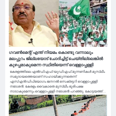
​ഗവൺമെന്റ് എന്ത് നിയമം കൊണ്ടു വന്നാലും
മലപ്പുറം ജില്ലയോട് ചോദിച്ചിട്ട് ചെയ്തില്ലെങ്കിൽ
കുഴപ്പമാകുമെന്ന സ്ഥിതിയെന്ന് വെള്ളാപ്പള്ളി
കേരളത്തിലെ എൽഡിഎഫ്-യുഡിഎഫ് മുന്നണികൾ മുസ്ലീം
സമു​ദായത്തെയാണ് സഹായിക്കുന്നതെന്ന്
എസ്എൻഡിപിയോ​ഗം ജനറൽ സെക്രട്ടറി വെള്ളാപ്പള്ളി
നടേശൻ. കേരളം വൈകാതെ മുസ്ലീം ഭൂരിപക്ഷ
നാടാകുമെന്നും വെള്ളാപ്പള്ളി നടേശൻ പറഞ്ഞു. കോട്ടയത്ത്…