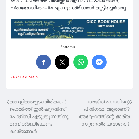
ഒരു സാങ്കേതിക വിദഗ്ദ്ധൻ എന്ന നിലയില്‍ അതു
പ്രായോഗികമല്ല എന്നും ശ്രീധരന്‍ കൂട്ടിച്ചേര്‍ത്തു.
Share this…
KERALAM
MAIN
കബളിക്കപ്പെടാതിരിക്കാൻ
അജിത് പവാറിന്റെ
Post
ഹെൽത്ത്‌ ഇൻഷുറൻസ്
പിൻഗാമി ആരാണ് ?
navigation
പോളിസി എടുക്കുന്നതിനു
അദ്ദേഹത്തിന്റെ ഭാര്യ
മുമ്പ് ശ്രദ്ധിക്കേണ്ട
സുനേത്ര പവാറോ ?
കാര്യങ്ങൾ