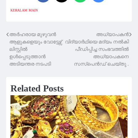
KERALAM
MAIN
അർഹരായ മുഴുവൻ
അധ്യാപകന്‍
Post
ആളുകളെയും വോട്ടേഴ്സ്
വിദ്യാര്‍ഥിയെ മദ്യം നല്‍കി
navigation
ലിസ്റ്റിൽ
പീഡിപ്പിച്ച സംഭവത്തില്‍
ഉൾപ്പെടുത്താൻ
അധ്യാപകനെ
അടിയന്തര നടപടി
സസ്‌പെന്‍ഡ് ചെയ്‌തു .
Related Posts