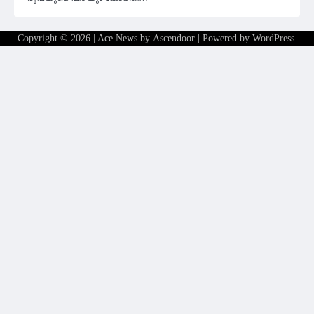
Copyright © 2026
| Ace News by
Ascendoor
| Powered by
WordPress
.