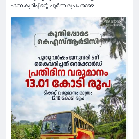
എന്ന കുറിപ്പിന്റെ പൂർണ രൂപം താഴെ :