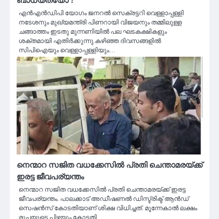
ബാധ്യതയോ ?
എൻഎൻഡിപി യോഗം ജനറൽ സെക്രട്ടറി വെള്ളാപ്പള്ളി
നടേശനും മുഖ്യമന്ത്രി പിണറായി വിജയനും തമ്മിലുള്ള
ചങ്ങാത്തം ഇടതു മുന്നണിയിൽ പല ഘടകക്ഷികളും
ശക്തമായി എതിർക്കുന്നു.കഴിഞ്ഞ ദിവസങ്ങളിൽ
സിപിഐയും വെള്ളാപ്പള്ളിയും…
നെന്മാറ സജിത വധക്കേസിൽ പ്രതി ചെന്താമരയ്ക്ക്
ഇരട്ട ജീവപര്യന്തം
നെന്മാറ സജിത വധക്കേസിൽ പ്രതി ചെന്താമരയ്ക്ക് ഇരട്ട
ജീവപര്യന്തം. പാലക്കാട് അഡീഷണല്‍ ഡിസ്ട്രിക്ട് ആന്‍ഡ്
സെഷന്‍സ് കോടതിയാണ് ശിക്ഷ വിധിച്ചത്. മൂന്നേകാൽ ലക്ഷം
രൂപയുടെ പിഴയും കോടതി…