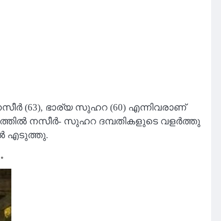
നസീർ (63), ഭാര്യ സുഹറ (60) എന്നിവരാണ്
ംഭവത്തിൽ നസീർ- സുഹറ ദമ്പതികളുടെ വളർത്തു
ൽ എടുത്തു.