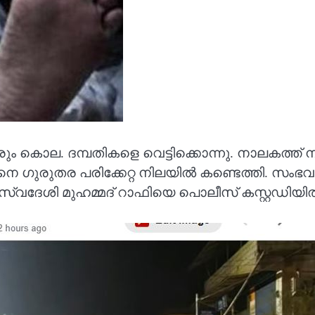
ും കൊല. ദമ്പതികളെ വെട്ടിക്കൊന്നു. നാലകത്ത് 
കനെ ​ഗുരുതര പരിക്കേറ്റ നിലയിൽ കണ്ടെത്തി. സ
്വദേശി മുഹ​മ്മ​ദ് റാഫിയെ പൊലീസ് കസ്റ്റഡിയി