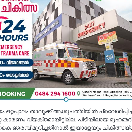
ഒറ്റപ്പാലം താലൂക്ക് ആശുപത്രിയിൽ പ്രവേശിപ്പിച
റെ കാരണം വ്യക്തമായിട്ടില്ല. പിടിയിലായ മുഹമ്
പ് മുറിച്ചതിനാൽ ഇയാളേയും ചികിത്സയ്ക്കായി ആ