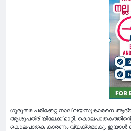
​ഗുരുതര പരിക്കേറ്റ നാല് വയസുകാരനെ ആദ്യം 
ആശുപത്രിയിലേക്ക് മാറ്റി. കൊലപാതകത്തിന്
കൊലപാതക കാരണം വ്യക്തമാകു. ഇയാൾ കൈ ഞരമ്