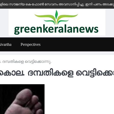
സൗജന്യ കെ-ഫോൺ സേവനം അവസാനിപ്പിച്ചു; ഇനി പണം അടക്കുന്ന സ്ഥാപനങ
ivartha
Perspectives
്പതികളെ വെട്ടിക്കൊന്നു.
. ദമ്പതികളെ വെട്ടിക്കൊന