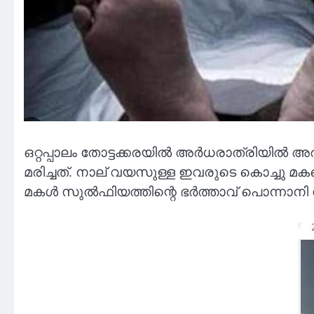
ഒറ്റപ്പാലം തോട്ടക്കരയിൽ അർധരാത്രിയിൽ അര
മരിച്ചത്. നാല് വയസുള്ള ഇവരുടെ കൊച്ചു മ
മകൾ സുൽഫിയത്തിന്റെ ഭർത്താവ് പൊന്നാനി സ