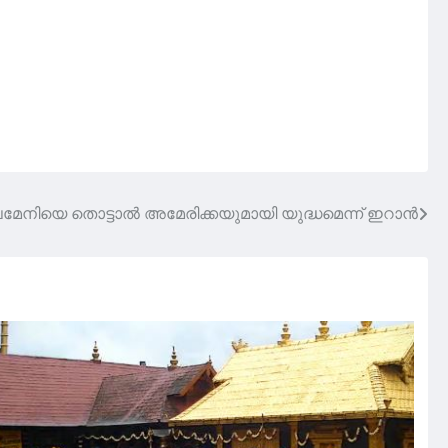
നിയെ തൊട്ടാൽ അമേരിക്കയുമായി യുദ്ധമെന്ന് ഇറാൻ