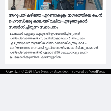
അറുപത് കഴിഞ്ഞ എറണാകുളം നഗരത്തിലെ പെൻ
ഹൌസ്;ഒരു കാലത്ത് വലിയ എഴുത്തുകാർ
സന്ദർശിച്ചിരുന്ന സ്ഥാപനം
പേനകൾ ഏറ്റവും കൂടുതൽ ഉപയോഗിച്ചിരുന്നത്
പത്രപ്രവർത്തകർ ,സാഹിത്യകാരന്മാർ ,ആധാരം
എഴുത്തുകാർ തുടങ്ങിയ വിഭാഗക്കാരയിരുന്നു.കാലം
മാറിയതോടെ പേനകൾ ഇല്ലാതായിക്കൊണ്ടിരിക്കുകയാണ് .
പത്രപ്രവർത്തകരിൽ ഏതാണ്ട് 90 ശതമാനവും പെന
ഉപയോഗിക്കുന്നില്ല.കമ്പ്യുട്ടറിൽ…
Copyright © 2026
| Ace News by
Ascendoor
| Powered by
WordPress
.