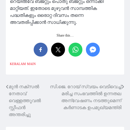
റെയിൽവേ ബജറ്റും പൊതു ബജറ്റും ഒന്നാക്കി
മാറ്റിയത്. ഇതോടെ മുഴുവൻ സാമ്പത്തിക
പദ്ധതികളും ഒരൊറ്റ ദിവസം തന്നെ
അവതരിപ്പിക്കാൻ സാധിക്കുന്നു.
Share this…
KERALAM
MAIN
മുൻ നക്‌സല്‍
സി.ജെ. റോയ് സ്വയം വെടിവെച്ച്
Post
നേതാവ്
മരിച്ച സംഭവത്തിൽ ഉന്നതല
navigation
വെള്ളത്തൂവല്‍
അന്വേഷണം നടത്തുമെന്ന്
സ്റ്റീഫന്‍
കർണാടക ഉപമുഖ്യമന്ത്രി
അന്തരിച്ചു