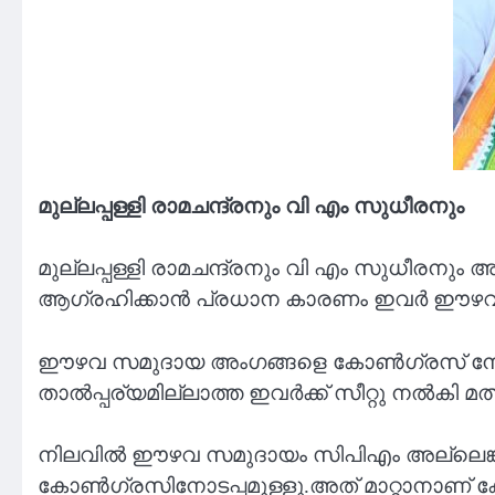
മുല്ലപ്പള്ളി രാമചന്ദ്രനും വി എം സുധീരനും
മുല്ലപ്പള്ളി രാമചന്ദ്രനും വി എം സുധീരന
ആഗ്രഹിക്കാൻ പ്രധാന കാരണം ഇവർ ഈഴവ സമ
ഈഴവ സമുദായ അംഗങ്ങളെ കോൺഗ്രസ് നേതൃത്
താൽപ്പര്യമില്ലാത്ത ഇവർക്ക് സീറ്റു നൽകി മ
നിലവിൽ ഈഴവ സമുദായം സിപിഎം അല്ലെങ്കി
കോൺഗ്രസിനോടപ്പമുള്ളൂ.അത് മാറ്റാനാണ് ക