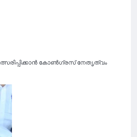
ത്സരിപ്പിക്കാൻ കോൺഗ്രസ് നേതൃത്വം