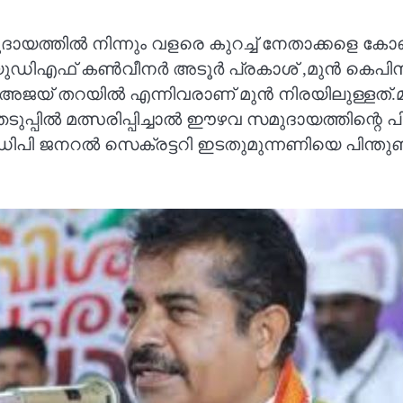
ിൽ നിന്നും വളരെ കുറച്ച് നേതാക്കളെ കോൺഗ്ര
ല.യുഡിഎഫ് കൺവീനർ അടൂർ പ്രകാശ് ,മുൻ കെപ
അജയ് തറയിൽ എന്നിവരാണ് മുൻ നിരയിലുള്ളത്.മുല്
്പിൽ മത്സരിപ്പിച്ചാൽ ഈഴവ സമുദായത്തിന്റെ 
റൽ സെക്രട്ടറി ഇടതുമുന്നണിയെ പിന്തുണക്കു