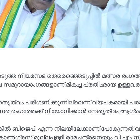
ും അടുത്ത നിയമസഭ തെരെഞ്ഞെടുപ്പിൽ മത്സര രംഗ
ുദായാംഗങ്ങളാണ്.മികച്ച പ്രതിഛായ ഉള്ളവരു
വം പരിഗണിക്കുന്നില്ലെന്ന് വ്യപകമായി പരാ
ത്സര രംഗത്തേക്ക് നിയോഗിക്കാൻ നേതൃത്വം ആഗ്രഹി
ൽ ബിജെപി എന്ന നിലയിലേക്കാണ് പോകുന്നത്.വ
ോൺഗ്രസ് മുല്ലപ്പള്ളി രാമചന്ദ്രനെയും വി എ