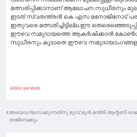
മത്സരിപ്പിക്കാനാണ് ആലോചന.സുധീരനും മുല്
ഇടത് സ്വതന്ത്രൻ കെ എസ മനോജിനോട് പരാജയ
ഇതുവരെ മത്സരിച്ചിട്ടില്ല.ഈ തെരെഞ്ഞെടു
ഈഴവ സമുദായത്തെ ആകർഷിക്കാൻ കോൺഗ്രസ് രംഗത
സുധീരനും.കൂടാതെ ഈഴവ സമുദായാംഗങ്ങളായ 
KERALAM
MAIN
അയോഗ്യനാക്കുന്നതിനു മുമ്പ് മുൻ മന്ത്രി ആന്റണി
Post
രാജിവെക്കും
navigation