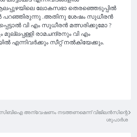
 ൽ ആലപ്പുഴയിലെ ലോകസഭാ തെരഞ്ഞെടുപ്പിൽ
രൻ പറഞ്ഞിരുന്നു .അതിനു ശേഷം സുധീരൻ
െട്ടാൽ വി എം സുധീരൻ മത്സരിക്കുമോ ?
്ലപ്പള്ളി രാമചന്ദ്രനും വി എം
്നിവർക്കും സീറ്റ് നൽകിയേക്കും.
സിബിഐ അന്വേഷണം നടത്തണമെന്ന് വിജിലന്‍സിന്റെ
ശുപാര്‍ശ