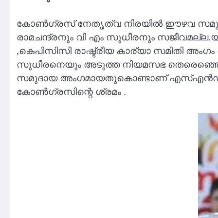
കോൺഗ്രസ് നേതൃത്വ നിരയിൽ ഈഴവ സമുദായത്ത
രാമചന്ദ്രനും വി എം സുധീരനും സജീവമല്
,കെപിസിസി രാഷ്ട്രീയ കാര്യാ സമിതി അംഗം 
സുധീരനെയും അടുത്ത നിയമസഭ തെരെഞ്ഞെടുപ
സമുദായ അംഗമായതുകൊണ്ടാണ് എസ്എൻഡിപി ജന
കോൺഗ്രസിന്റെ ശ്രമം .