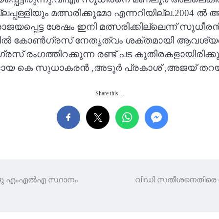
ലപ്പള്ളിയും മത്സരിക്കുമോ എന്നറിയില്ല.2004
പ്പെട്ട ശേഷം ഇനി മത്സരിക്കില്ലെന്ന് സുധീ
പ്പിൽ കോൺഗ്രസ് നേതൃത്വം ശക്തമായി ആവശ്യപ്പ
്തിറക്കുന്ന രണ്ട് പട കുതിരകളായിരിക്കും മുല
കെ സുധാകരൻ ,അടൂർ പ്രകാശ് ,അജയ് തറയിൽ എന
Share this…
 രാജു എംഎൽഎ സ്ഥാനം
വിഡി സതീശനെതിരെ 