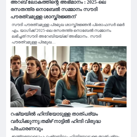
അറബ് ലോകത്തിന്റെ അഭിമാനം : 2025-ലെ
രസതന്ത്ര നൊബേല്‍ സമ്മാനം സൗദി
പൗരത്വമുള്ള ശാസ്ത്രജ്ഞന്
സൗദി പൗരത്വമുള്ള പ്രമുഖ ശാസ്ത്രജ്ഞന്‍ പ്രൊഫസര്‍ ഒമര്‍
എം. യാഗിക്ക് 2025-ലെ രസതന്ത്ര നൊബേല്‍ സമ്മാനം
ലഭിച്ചത് സൗദി അറേബിയയ്ക്ക് അഭിമാനം . സൗദി
പൗരത്വമുള്ള പ്രമുഖ…
റഷ്യയിൽ ഹിന്ദിയോടുള്ള താത്പര്യം
വര്‍ധിക്കുന്നു;തമിഴ് നാട്ടിൽ ഹിന്ദി വിരുദ്ധ
പ്രചാരണവും
ഇന്ത്യയോടൊപ്പം റഷ്യയിലും ഹിന്ദിയോടുള്ള താത്പര്യം