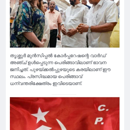
തൃശ്ശൂർ മുൻസിപ്പൽ കോർപ്പറേഷന്റെ വാർഡ്
അഞ്ച് ഉൾപ്പെടുന്ന പെരിങ്ങാവിലാണ് ഭാവന
ജനിച്ചത്. പുഴയ്ക്കൽപ്പുഴയുടെ കരയിലാണ് ഈ
സ്ഥലം. പ്രസിദ്ധമായ പെരിങ്ങാവ്
ധന്വന്തരിക്ഷേത്രം ഇവിടെയാണ്.