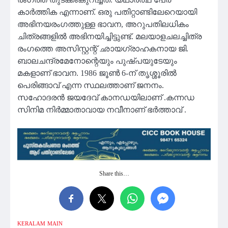
കാർത്തിക എന്നാണ്. ഒരു പതിറ്റാണ്ടിലേറെയായി
അഭിനയരംഗത്തുള്ള ഭാവന, അറുപതിലധികം
ചിത്രങ്ങളിൽ അഭിനയിച്ചിട്ടുണ്ട്. മലയാളചലച്ചിത്ര
രം‌ഗത്തെ അസിസ്റ്റന്റ് ഛായഗ്രാഹകനായ ജി.
ബാലചന്ദ്രമേനോന്റെയും പുഷ്പയുടേയും
മകളാണ് ഭാവന. 1986 ജൂൺ 6-ന് തൃശ്ശൂരിൽ
പെരിങ്ങാവ് എന്ന സ്ഥലത്താണ് ജനനം.
സഹോദരൻ ജയദേവ് കാനഡയിലാണ് .കന്നഡ
സിനിമ നിർമ്മാതാവായ നവീനാണ് ഭർത്താവ് .
Share this…
KERALAM
MAIN