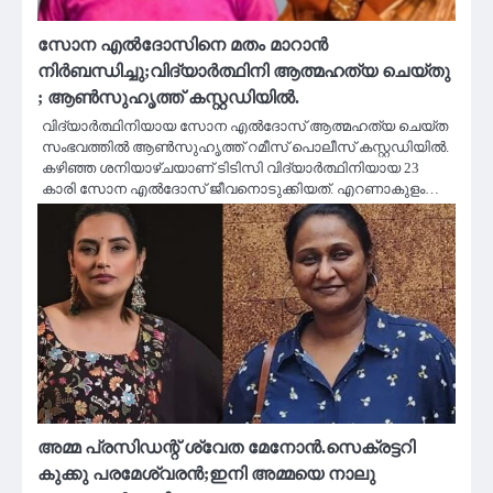
സോന എല്‍ദോസിനെ മതം മാറാന്‍
നിര്‍ബന്ധിച്ചു;വിദ്യാര്‍ത്ഥിനി ആത്മഹത്യ ചെയ്‌തു
; ആണ്‍സുഹൃത്ത് കസ്റ്റഡിയില്‍.
വിദ്യാര്‍ത്ഥിനിയായ സോന എല്‍ദോസ് ആത്മഹത്യ ചെയ്ത
സംഭവത്തില്‍ ആണ്‍സുഹൃത്ത് റമീസ് പൊലീസ് കസ്റ്റഡിയില്‍.
കഴിഞ്ഞ ശനിയാഴ്ചയാണ് ടിടിസി വിദ്യാര്‍ത്ഥിനിയായ 23
കാരി സോന എല്‍ദോസ് ജീവനൊടുക്കിയത്. എറണാകുളം…
അമ്മ പ്രസിഡന്റ് ശ്വേത മേനോൻ.സെക്രട്ടറി
കുക്കു പരമേശ്വരൻ;ഇനി അമ്മയെ നാലു