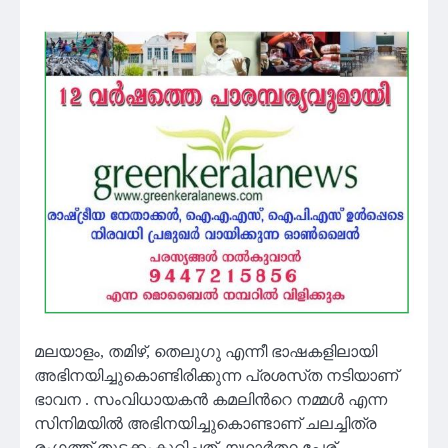
മലയാളം, തമിഴ്, തെലുഗു എന്നീ ഭാഷകളിലായി
അഭിനയിച്ചുകൊണ്ടിരിക്കുന്ന പ്രശസ്‌ത നടിയാണ്
ഭാവന . സം‌വിധായകൻ കമലിൻറെ നമ്മൾ എന്ന
സിനിമയിൽ അഭിനയിച്ചുകൊണ്ടാണ്‌ ചലച്ചിത്ര
രംഗത്ത് തുടക്കംകുറിച്ചത്. യഥാർത്ഥ പേര്