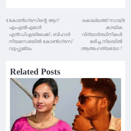
കോൺഗ്രസിന്റെ ആറ്
കൊല്ലത്ത് സായ്
Post
എംഎല്‍എമാര്‍
കായിക
navigation
എന്‍ഡിഎയിലേക്ക് ; ബിഹാർ
വിദ്യാർത്ഥിനികൾ
നിയമസഭയിൽ കോൺഗ്രസ്
മരിച്ച നിലയിൽ
വട്ടപ്പൂജ്യം
;ആത്മഹത്യയോ ?
Related Posts