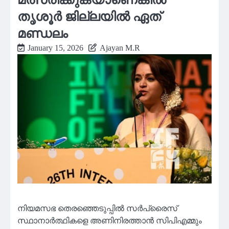
തൃശൂർ ജില്ലയിൽ ഏത്
മണ്ഡലം
January 15, 2026
Ajayan M.R
നിയമസഭ തെരഞ്ഞെടുപ്പില്‍ സര്‍പ്രൈസ്
സ്ഥാനാര്‍ത്ഥികളെ അണിനിരത്താന്‍ സിപിഎമ്മും