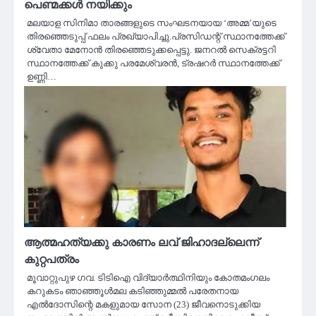
പെണ്മക്കൾ നയിക്കും
മലയാള സിനിമാ താരങ്ങളുടെ സംഘടനയായ ‘അമ്മ’യുടെ
തിരഞ്ഞെടുപ്പ് ഫലം പ്രഖ്യാപിച്ചു.പ്രസിഡന്റ് സ്ഥാനത്തേക്ക്
ശ്വേതാ മേനോൻ തിരഞ്ഞെടുക്കപ്പെട്ടു. ജനറൽ സെക്രട്ടറി
സ്ഥാനത്തേക്ക് കുക്കു പരമേശ്വരൻ, ട്രഷറർ സ്ഥാനത്തേക്ക്
ഉണ്ണി…
ആത്മഹത്യക്കു കാരണം ലവ് ജിഹാദല്ലെന്ന്
കുറ്റപത്രം
മൂവാറ്റുപുഴ ഗവ. ടിടിഐ വിദ്യാർത്ഥിനിയും കോതമംഗലം
കറുകടം ഞാഞ്ഞൂൾമല കടിഞ്ഞുമ്മൽ പരേതനായ
എൽദോസിന്റെ മകളുമായ സോന (23) ജീവനൊടുക്കിയ