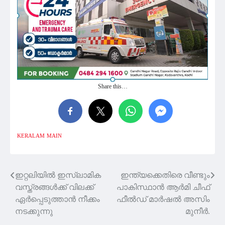
Share this…
KERALAM
MAIN
ഇറ്റലിയിൽ ഇസ്ലാമിക
ഇന്ത്യക്കെതിരെ വീണ്ടും
Post
വസ്ത്രങ്ങൾക്ക് വിലക്ക്
പാകിസ്ഥാൻ ആർമി ചീഫ്
navigation
ഏർപ്പെടുത്താൻ നീക്കം
ഫീൽഡ് മാർഷൽ അസിം
നടക്കുന്നു
മുനീർ.