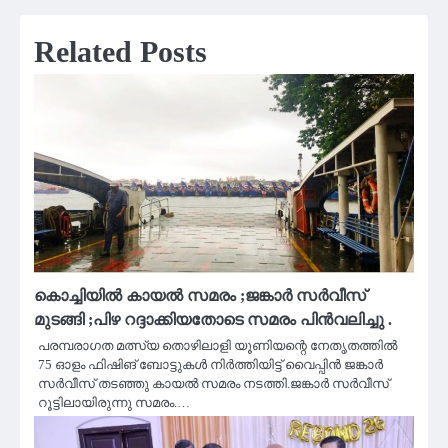
Related Posts
കൊച്ചിയിൽ കായൽ സമരം ;ജങ്കാർ സർവീസ്
മുടങ്ങി ;പിഴ റദ്ദാക്കിയതോടെ സമരം പിൻവലിച്ചു .
പരമ്പരാഗത മത്സ്യ തൊഴിലാളി യൂണിയന്റെ നേതൃതത്തിൽ
75 ഓളം ഫിഷിങ് ബോട്ടുകൾ നിർത്തിയിട്ട് വൈപ്പിൻ ജങ്കാർ
സർവീസ് തടഞ്ഞു കായൽ സമരം നടത്തി.ജങ്കാർ സർവീസ്
റൂട്ടിലായിരുന്നു സമരം.…