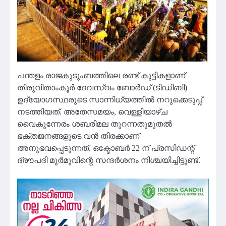
പന്തളം രാജകുടുംബത്തിലെ രണ്ട് കുട്ടികളാണ്
തിരുവിതാംകൂർ ദേവസ്വം ബോർഡ് (ടിഡിബി)
ഉദ്യോഗസ്ഥരുടെ സാന്നിധ്യത്തിൽ നറുക്കെടുപ്പ്
നടത്തിയത്. അതേസമയം, വെള്ളിയാഴ്ച
വൈകുന്നേരം ശബരിമല തുറന്നതുമുതൽ
ഭക്തജനങ്ങളുടെ വൻ തിരക്കാണ്
അനുഭവപ്പെടുന്നത്. ഒക്ടോബർ 22 ന് പ്രസിഡന്റ്
ദ്രൗപദി മുർമുവിന്റെ സന്ദർശനം നിശ്ചയിച്ചിട്ടുണ്ട്.