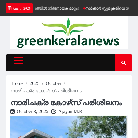
Skip
െൻഷൻ വിതരണത്തിൽ നിർണായക മാറ്റം!
സർക്കാർ സ്കൂളുകളിലെ സൗജന്യ കെ-
Aug 8, 2026
to
content
Home
2025
October
നാരിചക്ര കോഴ്‌സ് പരിശീലനം
നാരിചക്ര കോഴ്‌സ് പരിശീലനം
October 8, 2025
Ajayan M.R