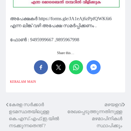
അപേക്ഷകർ https://forms.gle/JA1eAj6zPpfQWK6i6
എന്ന ലിങ്ക് വഴി അപേക്ഷ സമർപ്പിക്കണം .
ഫോൺ : 9495999667 ,9895967998
Share this…
KERALAM
MAIN
കേരള സർക്കാർ
മഴയളവ്
Post
ഉടമസ്ഥതയിലുള്ള
രേഖപ്പെടുത്തുന്നതിനുള്ള
navigation
കെ.എസ്.എഫ്.ഇ.യിൽ
മഴമാപിനികൾ
നടക്കുന്നതെന്ത് ?
സ്ഥാപിക്കും