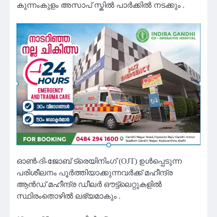
കുന്നംകുളം അസാപ് സ്കിൽ പാർക്കിൽ നടക്കും .
ഓൺ-ദി-ജോബ് ട്രെയിനിംഗ് (OJT) ഉൾപ്പെടുന്ന
പരിശീലനം പൂർത്തിയാക്കുന്നവർക്ക് മഹീന്ദ്ര
ആൻഡ് മഹീന്ദ്ര ഡീലർ ഔട്ട്ലെറ്റുകളിൽ
സ്ഥിരംതൊഴിൽ ലഭ്യമാകും .