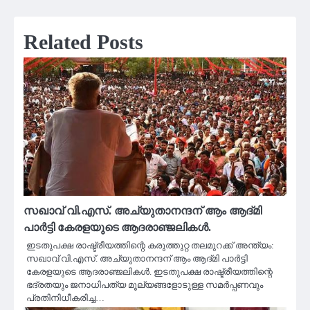
Related Posts
സഖാവ് വി.എസ്. അച്യുതാനന്ദന് ആം ആദ്‌മി
പാർട്ടി കേരളയുടെ ആദരാഞ്ജലികൾ.
ഇടതുപക്ഷ രാഷ്ട്രീയത്തിന്റെ കരുത്തുറ്റ തലമുറക്ക് അന്ത്യം:
സഖാവ് വി.എസ്. അച്യുതാനന്ദന് ആം ആദ്‌മി പാർട്ടി
കേരളയുടെ ആദരാഞ്ജലികൾ. ഇടതുപക്ഷ രാഷ്ട്രീയത്തിന്റെ
ഭദ്രതയും ജനാധിപത്യ മൂല്യങ്ങളോടുള്ള സമർപ്പണവും
പ്രതിനിധീകരിച്ച…