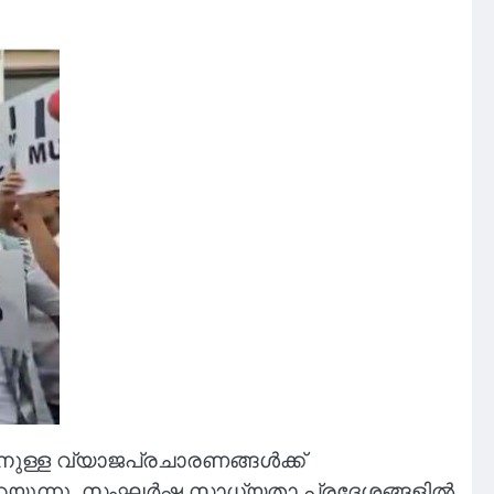
നുള്ള വ്യാജപ്രചാരണങ്ങള്‍ക്ക്
 പറയുന്നു. സംഘര്‍ഷ സാധ്യതാ പ്രദേശങ്ങളില്‍