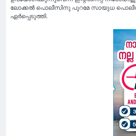
ലോക്കല്‍ പൊലീസിനു പുറമേ സായുധ പൊലീസ്, റാ
ഏര്‍പ്പെടുത്തി.