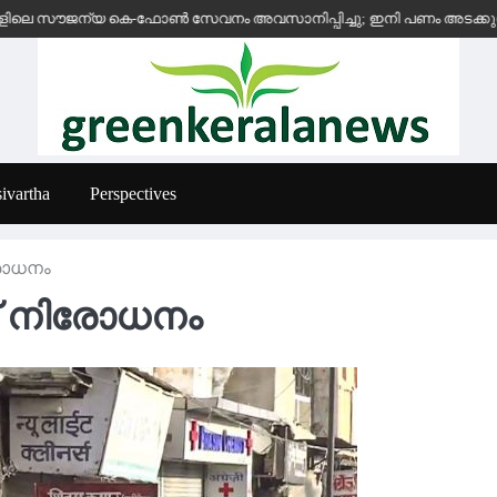
ൗജന്യ കെ-ഫോൺ സേവനം അവസാനിപ്പിച്ചു; ഇനി പണം അടക്കുന്ന സ്ഥാപനങ്
ivartha
Perspectives
നിരോധനം
റിന് നിരോധനം