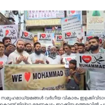
ിയ സമൂഹമാധ്യമങ്ങള്‍ വര്‍ഗീയ വികാരം ഇളക്കിവിടാ
ിച്ചുകൊണ്ട് ജില്ലാ ഭരണകൂടം ഇറക്കിയ ഉത്തരവില്‍