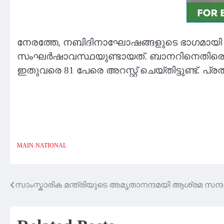
നേരത്തേ, നബിദിനാഘോഷങ്ങളുടെ ഭാഗമായി വിവ
സംഘര്‍ഷാവസ്ഥയുണ്ടായത്. ബാനറിനെതിരെ ഹിന
ഇതുവരെ 81 പേരെ അറസ്റ്റ് ചെയ്തിട്ടുണ്ട്. പ്
MAIN
NATIONAL
സാംസ്കാരിക മന്ത്രിയുടെ അമൃതാനന്ദമയി ആശ്രമ സന
Post
navigation