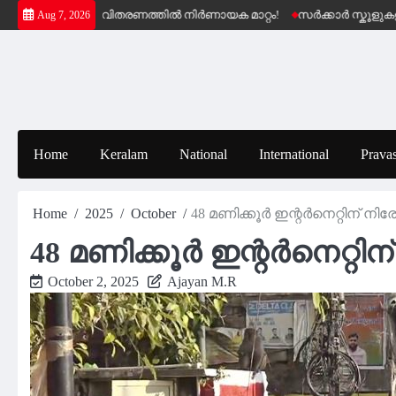
Skip
േമ പെൻഷൻ വിതരണത്തിൽ നിർണായക മാറ്റം!
സർക്കാർ സ്കൂളുകളിലെ സ
Aug 7, 2026
to
content
Home
Keralam
National
International
Pravas
Home
2025
October
48 മണിക്കൂര്‍ ഇന്റര്‍നെറ്റിന് 
48 മണിക്കൂര്‍ ഇന്റര്‍നെറ്
October 2, 2025
Ajayan M.R