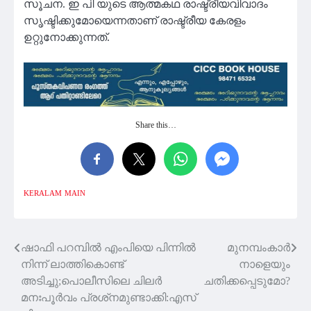
സൂചന. ഇ പി യുടെ ആത്മകഥ രാഷ്ട്രീയവിവാദം
സൃഷ്ടിക്കുമോയെന്നതാണ് രാഷ്ട്രീയ കേരളം
ഉറ്റുനോക്കുന്നത്.
Share this…
KERALAM
MAIN
ഷാഫി പറമ്പില്‍ എംപിയെ പിന്നില്‍
മുനമ്പംകാർ
Post
നിന്ന് ലാത്തികൊണ്ട്
നാളെയും
navigation
അടിച്ചു;പൊലീസിലെ ചിലര്‍
ചതിക്കപ്പെടുമോ?
മനഃപൂര്‍വം പ്രശ്‌നമുണ്ടാക്കി:എസ്‍