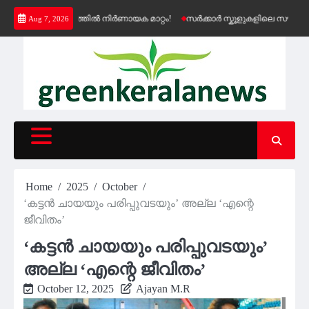
Skip
ഷൻ വിതരണത്തിൽ നിർണായക മാറ്റം!
സർക്കാർ സ്കൂളുകളിലെ സൗജന്യ കെ-ഫോ
Aug 7, 2026
to
content
Home
2025
October
‘കട്ടന്‍ ചായയും പരിപ്പുവടയും’ അല്ല ‘എന്റെ
ജീവിതം’
‘കട്ടന്‍ ചായയും പരിപ്പുവടയും’
അല്ല ‘എന്റെ ജീവിതം’
October 12, 2025
Ajayan M.R