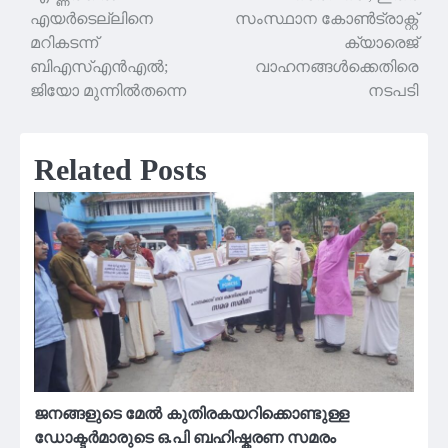
navigation
എയർടെല്ലിനെ
സംസ്ഥാന കോൺട്രാക്റ്റ്
മറികടന്ന്
ക്യാരെജ്
ബി‌എസ്‌എൻ‌എൽ;
വാഹനങ്ങൾക്കെതിരെ
ജിയോ മുന്നിൽതന്നെ
നടപടി
Related Posts
ജനങ്ങളുടെ മേൽ കുതിരകയറിക്കൊണ്ടുള്ള
ഡോക്ടർമാരുടെ ഒ.പി ബഹിഷ്കരണ സമരം