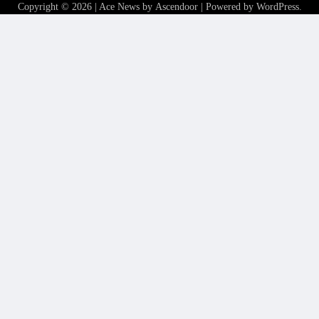
Copyright © 2026
| Ace News by
Ascendoor
| Powered by
WordPress
.