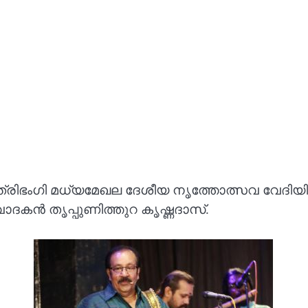
്ച ത്രിഭംഗി മധ്യമേഖല ദേശീയ നൃത്തോത്സവ വ
ദകൻ തൃപ്പുണിത്തുറ കൃഷ്ണദാസ്.