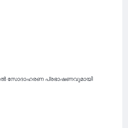
േദിയിൽ സോദാഹരണ പ്രഭാഷണവുമായി