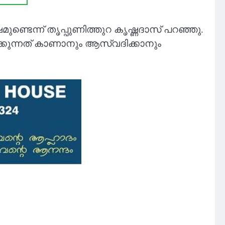
െന്ന് തൃപ്പുണിത്തുറ കൃഷ്ണദാസ് പറഞ്ഞു.
്കുന്നത് കാണാനും ആസ്വദിക്കാനും