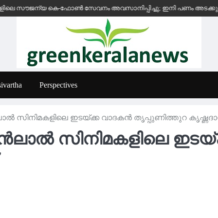
ജന്യ കെ-ഫോൺ സേവനം അവസാനിപ്പിച്ചു; ഇനി പണം അടക്കുന്ന സ്ഥാപനങ്ങ
ivartha
Perspectives
ൽ സിനിമകളിലെ ഇടയ്ക്ക വാദകൻ തൃപ്പുണിത്തുറ കൃഷ്ണദ
ഹൻലാൽ സിനിമകളിലെ ഇടയ്