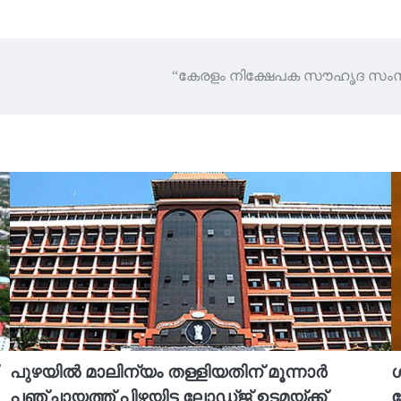
“കേരളം നിക്ഷേപക സൗഹൃദ സംസ്ഥാ
പുഴയിൽ മാലിന്യം തള്ളിയതിന് മൂന്നാർ
ശ
പഞ്ചായത്ത് പിഴയിട്ട ലോഡ്ജ് ഉടമയ്ക്ക്
ജ