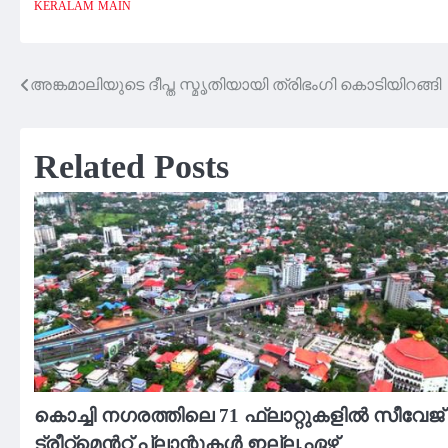
KERALAM
MAIN
അങ്കമാലിയുടെ ദീപ്ത സ്മൃതിയായി ത്രിഭംഗി കൊടിയിറങ്ങി
Post
navigation
Related Posts
കൊച്ചി നഗരത്തിലെ 71 ഫ്ലാറ്റുകളിൽ സീവേജ്
ട്രീറ്റ്മെൻറ്റ് പ്ലാന്റുകൾ ഇല്ല.ഏഴ്