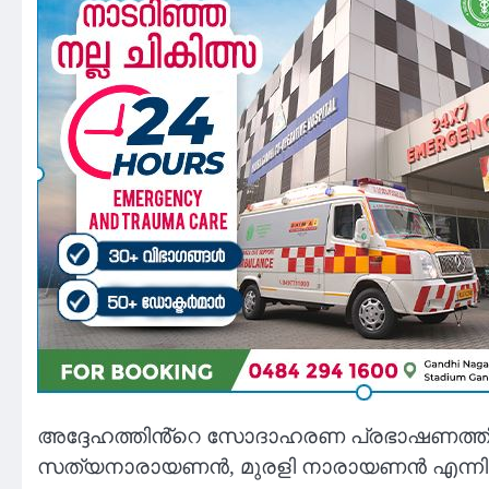
അദ്ദേഹത്തിൻ്റെ സോദാഹരണ പ്രഭാഷണത്തിൻ്
സത്യനാരായണൻ, മുരളി നാരായണൻ എന്നിവർ മ