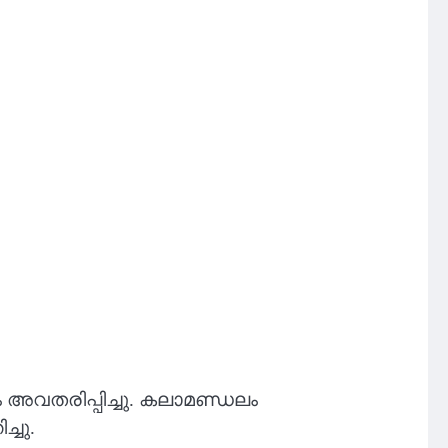
അവതരിപ്പിച്ചു. കലാമണ്ഡലം
്ചു.