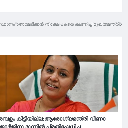
നം”;അമേരിക്കൻ നിക്ഷേപകരെ ക്ഷണിച്ച് മുഖ്യമന്ത്രി
മ്പളം കിട്ടിയില്ല;ആരോഗ്യമന്ത്രി വീണാ
ോര്‍ജിനു മുന്നിൽ പ്രതിഷേധിച്ച