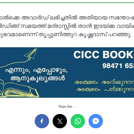
ക്കെ അവാർഡ് ലഭിച്ചതിൽ അതിയായ സന്തോഷമുണ്ട
ിങ്ങ് സമയത്ത് മദ്രാസ്സിൽ താൻ ഇടയ്ക്ക വായിക
മാണെന്ന് തൃപ്പുണിത്തുറ കൃഷ്ണദാസ് പറഞ്ഞു.
Share this…