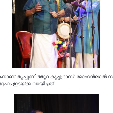
കനാണ് തൃപ്പുണിത്തുറ കൃഷ്ണദാസ്. മോഹൻലാൽ 
ഹം ഇടയ്ക്ക വായിച്ചത്.