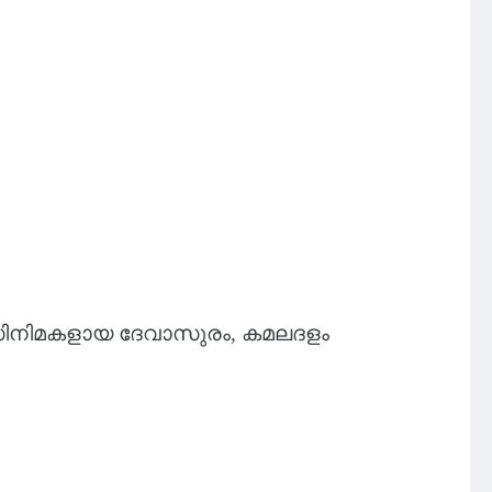
സിനിമകളായ ദേവാസുരം, കമലദളം