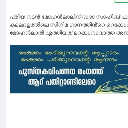
പ്രിയ നടൻ മോഹൻലാലിന് ദാദാ സാഹിബ് ഫാൽ
കമലദളത്തിലെ സിനിമ ഗാനത്തിൻ്റെ റെക്കോർഡ
മോഹൻലാൽ എത്തിയത് മറക്കാനാവാത്ത അനുഭവ