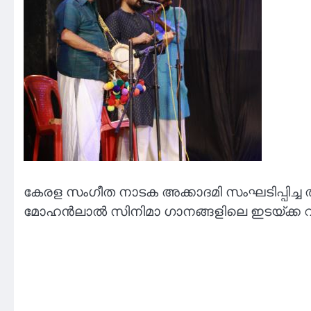
കേരള സംഗീത നാടക അക്കാദമി സംഘടിപ്പിച
മോഹൻലാൽ സിനിമാ ഗാനങ്ങളിലെ ഇടയ്ക്ക വാ