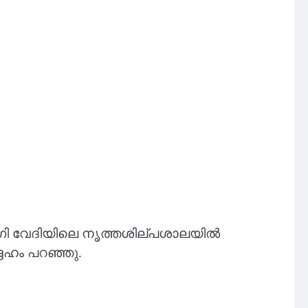
ഗി വേദിയിലെ നൃത്തശില്പശാലയിൽ
ദേഹം പറഞ്ഞു.