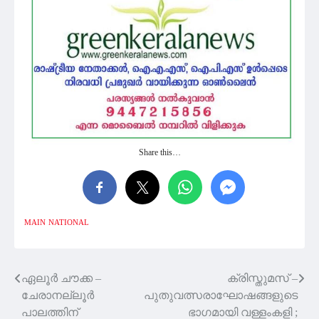
Share this…
MAIN
NATIONAL
ഏലൂർ ചൗക്ക –
ക്രിസ്തുമസ് –
Post
ചേരാനല്ലൂർ
പുതുവത്സരാഘോഷങ്ങളുടെ
navigation
പാലത്തിന്
ഭാഗമായി വള്ളംകളി ;