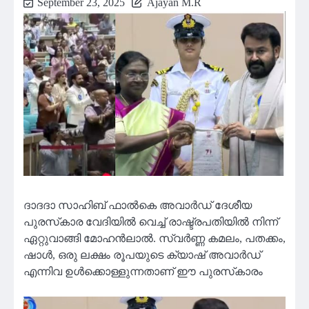
September 23, 2025
Ajayan M.R
ദാദദാ സാഹിബ് ഫാൽകെ അവാർഡ് ദേശീയ
പുരസ്‌കാര വേദിയിൽ വെച്ച് രാഷ്ട്രപതിയിൽ നിന്ന്
ഏറ്റുവാങ്ങി മോഹൻലാൽ. സ്വർണ്ണ കമലം, പതക്കം,
ഷാൾ, ഒരു ലക്ഷം രൂപയുടെ ക്യാഷ് അവാർഡ്
എന്നിവ ഉൾക്കൊള്ളുന്നതാണ് ഈ പുരസ്‌കാരം