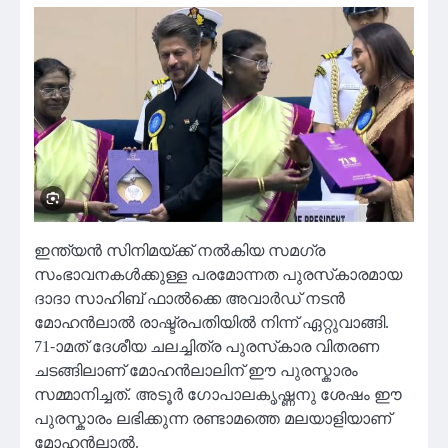
ഇന്ത്യൻ സിനിമയ്ക്ക് നൽകിയ സമഗ്ര
സംഭാവനകൾക്കുള്ള പരമോന്നത പുരസ്‌കാരമായ
ദാദാ സാഹിബ് ഫാൽക്കെ അവാർഡ് നടൻ
മോഹൻലാൽ രാഷ്ട്രപതിയിൽ നിന്ന് ഏറ്റുവാങ്ങി.
71-ാമത് ദേശീയ ചലച്ചിത്ര പുരസ്‌കാര വിതരണ
ചടങ്ങിലാണ് മോഹൻലാലിന് ഈ പുരസ്കാരം
സമ്മാനിച്ചത്. അടൂർ ഗോപാലകൃഷ്ണനു ശേഷം ഈ
പുരസ്കാരം ലഭിക്കുന്ന രണ്ടാമത്തെ മലയാളിയാണ്
മോഹൻലാൽ.