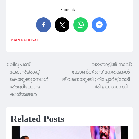
Share this…
MAIN
NATIONAL
വീടുപണി
വയനാട്ടിൽ നാല്
Post
കോൺട്രാക്ട്
കോൺഗ്രസ് നേതാക്കൾ
navigation
കൊടുക്കുമ്പോൾ
ജീവനൊടുക്കി ; റിപ്പോർട്ട് തേടി
ശ്രദ്ധിക്കേണ്ട
പ്രിയങ്ക ഗാന്ധി .
കാര്യങ്ങൾ
Related Posts