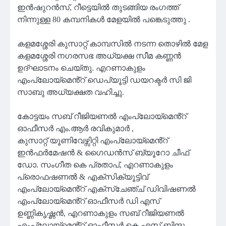
ഇൻഷുറൻസ്, റീട്ടെയിൽ തുടങ്ങിയ രംഗത്ത്
നിന്നുള്ള 80 കമ്പനികൾ മേളയിൽ പങ്കെടുത്തു .
കളമശ്ശേരി കുസാറ്റ് കാമ്പസിൽ നടന്ന തൊഴിൽ മേള
കളമശ്ശേരി നഗരസഭ അധ്യക്ഷ സീമ കണ്ണൻ
ഉദ്ഘാടനം ചെയ്തു. എറണാകുളം
എംപ്ലോയ്‌മെൻ്റ് ഡെപ്യൂട്ടി ഡയറക്ടർ സി ജി
സാബു അധ്യക്ഷത വഹിച്ചു.
കോട്ടയം സബ് റീജിയണൽ എംപ്ലോയ്‌മെൻ്റ്
ഓഫീസർ എം.ആർ രവികുമാർ ,
കുസാറ്റ് യൂണിവേഴ്സിറ്റി എംപ്ലോയ്‌മെൻ്റ്
ഇൻഫർമേഷൻ & ഗൈഡൻസ് ബ്യൂറോ ചീഫ്
ഡോ. സംഗീത കെ പ്രതാപ്, എറണാകുളം
പ്രൊഫഷണൽ & എക്സിക്യൂട്ടിവ്
എംപ്ലോയ്‌മെൻ്റ് എക്സ്ചേഞ്ച് ഡിവിഷണൽ
എംപ്ലോയ്‌മെൻ്റ് ഓഫീസർ ഡി എസ്
ഉണ്ണികൃഷ്ണൻ, എറണാകുളം സബ് റീജിയണൽ
എംപ്ലോയ്മെൻ്റ് ഓഫീസർ കെ എസ് ബിന്ദു,