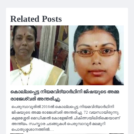
Related Posts
കൊല്ലപ്പെട്ട നിയമവിദ്യാർഥിനി ജിഷയുടെ അമ്മ
രാജേശ്വരി അന്തരിച്ചു.
പെരുമ്പാവൂരിൽ 2016ൽ കൊല്ലപ്പെട്ട നിയമവിദ്യാർഥിനി
ജിഷയുടെ അമ്മ രാജേശ്വരി അന്തരിച്ചു. 72 വയസായിരുന്നു.
കളമശ്ശേരി മെഡിക്കൽ കോളേജിൽ ചികിത്സയിലിരിക്കെയാണ്
അന്ത്യം. സംസ്കാര ചടങ്ങുകൾ പെരുമ്പാവൂർ മലമുറി
പൊതുശ്മശാനത്തിൽ.…