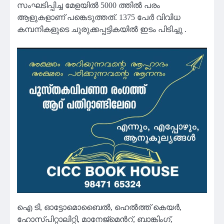
സംഘടിപ്പിച്ച മേളയിൽ 5000 ത്തിൽ പരം
ആളുകളാണ് പങ്കെടുത്തത്. 1375 പേർ വിവിധ
കമ്പനികളുടെ ചുരുക്കപ്പട്ടികയിൽ ഇടം പിടിച്ചു .
ഐ ടി, ഓട്ടോമൊബൈൽ, ഹെൽത്ത് കെയർ,
ഹോസ്പിറ്റാലിറ്റി, മാനേജ്മെൻറ്, ബാങ്കിംഗ്,