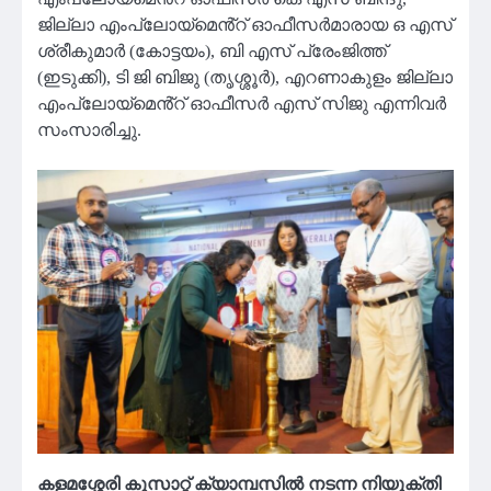
ജില്ലാ എംപ്ലോയ്‌മെൻ്റ് ഓഫീസർമാരായ ഒ എസ്
ശ്രീകുമാർ (കോട്ടയം), ബി എസ് പ്രേംജിത്ത്
(ഇടുക്കി), ടി ജി ബിജു (തൃശ്ശൂർ), എറണാകുളം ജില്ലാ
എംപ്ലോയ്‌മെൻ്റ് ഓഫീസർ എസ് സിജു എന്നിവർ
സംസാരിച്ചു.
കളമശ്ശേരി കുസാറ്റ് ക്യാമ്പസിൽ നടന്ന നിയുക്തി