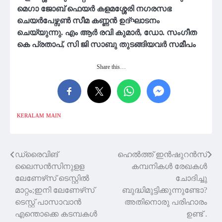
മെഗാ ജോബ് ഫെയർ കളമശ്ശേരി നഗരസഭ
ചെയർപേഴ്സൺ സീമ കണ്ണൻ ഉദ്ഘാടനം
ചെയ്യുന്നു. എം ആർ രവി കുമാർ, ഡോ. സംഗീത
കെ പ്രതാപ്, സി ജി സാബു തുടങ്ങിയവർ സമീപം
Share this…
KERALAM
MAIN
ഡ്രൈവിങ്
ഹെൽത്ത്‌ ഇൻഷുറൻസ്
Post
ലൈസന്‍സിനുളള
കമ്പനികൾ രേഖകൾ
navigation
ലേണേഴ്‌സ് ടെസ്റ്റില്‍
ചോദിച്ചു
മാറ്റം;ഇനി ലേണേഴ്‌സ്
ബുദ്ധിമുട്ടിക്കുന്നുണ്ടോ?
ടെസ്റ്റ് പാസാവാൻ
അതിനൊരു പരിഹാരം
എന്തൊക്കെ കടമ്പകൾ
ഉണ്ട് .