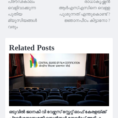
പ്രൗഢകാലം
രാധാകൃഷ്ണൻ
navigation
വെളിവാക്കുന്ന
ആർഎസ്എസിനെ വെള്ള
പുതിയ
പൂശുന്നത് എന്തുകൊണ്ട് ?
മ്യൂസിയങ്ങള്‍
ജ്ഞാനപീഠം കിട്ടാനോ ?
വരും
Related Posts
ഒടുവിൽ ജാനകി വി വേഴ്സസ് സ്റ്റേറ്റ് ഓഫ് കേരളയ്ക്ക്