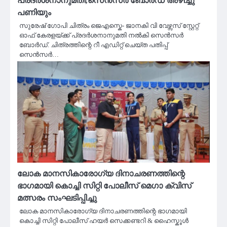
പ്രദർശനാനുമതി;സെൻസർ ബോർഡ് അഴിച്ചു
പണിയും
സുരേഷ് ​ഗോപി ചിത്രം ജെഎസ്കെ- ജാനകി വി വേഴ്സസ് സ്റ്റേറ്റ്
ഓഫ് കേരളയ്ക്ക് പ്രദർശനാനുമതി നൽകി സെൻസർ
ബോർഡ്. ചിത്രത്തിന്റെ റീ എഡിറ്റ് ചെയ്ത പതിപ്പ്
സെൻസർ…
ലോക മാനസികാരോഗ്യ ദിനാചരണത്തിന്റെ
ഭാഗമായി കൊച്ചി സിറ്റി പോലീസ് മെഗാ ക്വിസ്
മത്സരം സംഘടിപ്പിച്ചു
ലോക മാനസികാരോഗ്യ ദിനാചരണത്തിന്റെ ഭാഗമായി
കൊച്ചി സിറ്റി പോലീസ് ഹയർ സെക്കണ്ടറി & ഹൈസ്കൂൾ