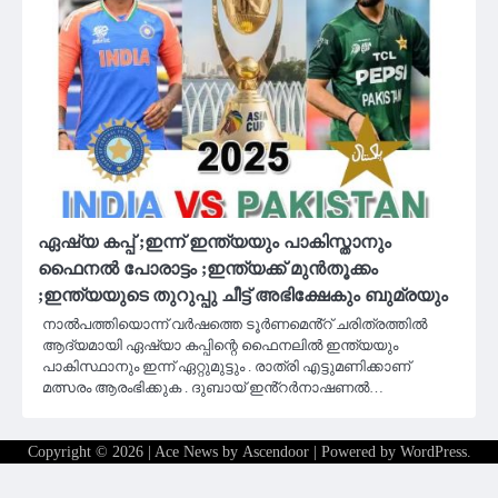
ഏഷ്യ കപ്പ് ;ഇന്ന് ഇന്ത്യയും പാകിസ്താനും
ഫൈനൽ പോരാട്ടം ;ഇന്ത്യക്ക് മുൻ‌തൂക്കം
;ഇന്ത്യയുടെ തുറുപ്പു ചീട്ട് അഭിക്ഷേകും ബുമ്രയും
നാൽപത്തിയൊന്ന് വർഷത്തെ ടൂർണമെൻ്റ് ചരിത്രത്തിൽ
ആദ്യമായി ഏഷ്യാ കപ്പിന്റെ ഫൈനലിൽ ഇന്ത്യയും
പാകിസ്ഥാനും ഇന്ന് ഏറ്റുമുട്ടും . രാത്രി എട്ടുമണിക്കാണ്
മത്സരം ആരംഭിക്കുക . ദുബായ് ഇൻ്റർനാഷണൽ…
Copyright © 2026
| Ace News by
Ascendoor
| Powered by
WordPress
.