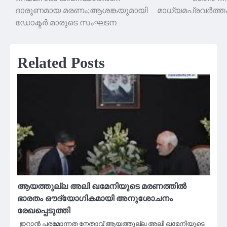
navigation
ദാരുണമായ മരണം;ആശങ്കയുമായി
മാധ്യമപ്രവർത്
ഡോക്ടർ മാരുടെ സംഘടന
Related Posts
ആയത്തുല്ല അലി ഖമേനിയുടെ മരണത്തില്‍
ഭാരതം ഔദ്യോഗികമായി അനുശോചനം
രേഖപ്പെടുത്തി
ഇറാന്‍ പരമോന്നത നേതാവ് ആയത്തുല്ല അലി ഖമേനിയുടെ