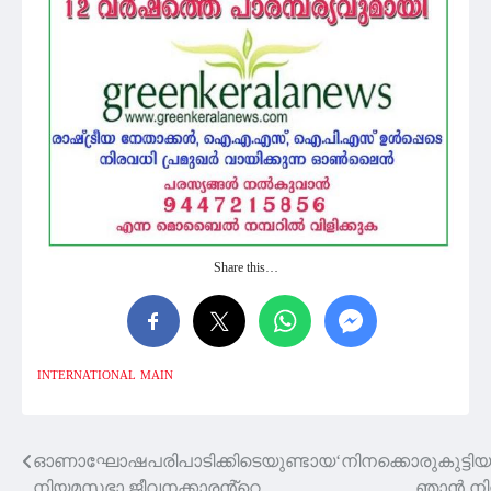
Share this…
INTERNATIONAL
MAIN
ഓണാഘോഷപരിപാടിക്കിടെയുണ്ടായ
‘നിനക്കൊരുകുട്ടി
Post
നിയമസഭാ ജീവനക്കാരൻ്റെ
ഞാന്‍ ന