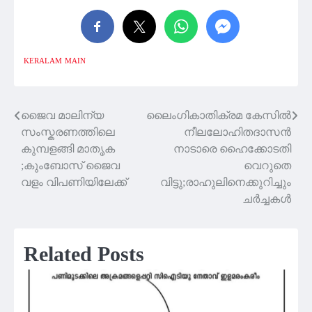
KERALAM
MAIN
ജൈവ മാലിന്യ
ലൈംഗികാതിക്രമ കേസില്‍
Post
സംസ്കരണത്തിലെ
നീലലോഹിതദാസന്‍
navigation
കുമ്പളങ്ങി മാതൃക
നാടാരെ ഹൈക്കോടതി
;കുംബോസ് ജൈവ
വെറുതെ
വളം വിപണിയിലേക്ക്
വിട്ടു;രാഹുലിനെക്കുറിച്ചും
ചർച്ചകൾ
Related Posts