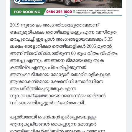
2019 നുശേഷം അംഗത്വമെടുത്തവരാണ്
ബഹുഭൂരിപക്ഷം തൊഴിലാളികളും എന്ന വസ്‌തുത
മറച്ചുവെച്ച്, ഇപ്പോൾ അംഗങ്ങളായവരടക്കം 5.35
ലക്ഷം ഓട്ടോറിക്ഷാ തൊഴിലാളികൾ 2005 മുതൽ
അന്ന് നിലവിലില്ലാതിരുന്ന 60 രൂപ വീതം വിഹിതം
അടച്ചു എന്നും, അങ്ങനെ ഭീമമായ ഒരു തുക
കണ്ടില്ല എന്നും പ്രചരിപ്പിക്കുന്നത്
അസംഘടിതരായ മോട്ടോർ തൊഴിലാളികളുടെ
ആശാകേന്ദ്രമായ ക്ഷേമനിധി ബോർഡിനെ
അപകീർത്തിപ്പെടുത്തുക എന്ന
ഗൂഢലക്ഷ്യത്തോടെയാണെന്ന് ചെയർമാൻ
സി.കെ.ഹരികൃഷ്ണൻ വ്യക്തമാക്കി..
കൃത്യമായി പെൻഷൻ ഉൾപ്പെടെയുള്ള
ആനുകൂല്യങ്ങൾ കൈപ്പറ്റുന്ന മോട്ടോർ
തൊഴിലാളികൾക്കിടയിൽ ആശങ്ക പരത്തുന്ന