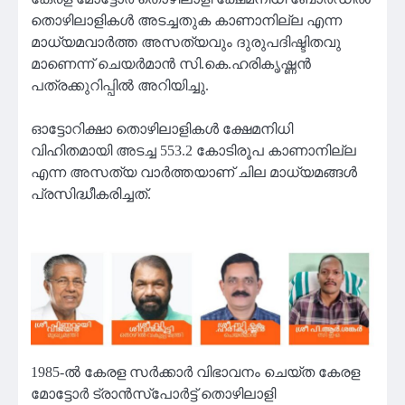
തൊഴിലാളികൾ അടച്ചതുക കാണാനില്ല എന്ന
മാധ്യമവാർത്ത അസത്യവും ദുരുപദിഷ്ടിതവു
മാണെന്ന് ചെയർമാൻ സി.കെ.ഹരികൃഷ്ണൻ
പത്രക്കുറിപ്പിൽ അറിയിച്ചു.
ഓട്ടോറിക്ഷാ തൊഴിലാളികൾ ക്ഷേമനിധി
വിഹിതമായി അടച്ച 553.2 കോടിരൂപ കാണാനില്ല
എന്ന അസത്യ വാർത്തയാണ് ചില മാധ്യമങ്ങൾ
പ്രസിദ്ധീകരിച്ചത്.
1985-ൽ കേരള സർക്കാർ വിഭാവനം ചെയ്‌ത കേരള
മോട്ടോർ ട്രാൻസ്പോർട്ട് തൊഴിലാളി