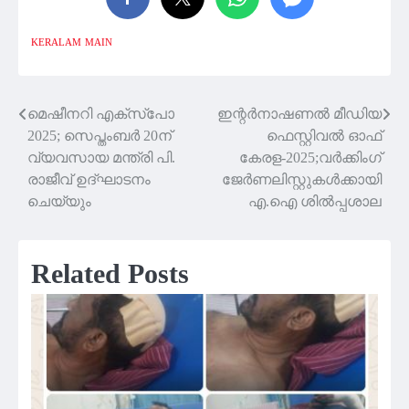
KERALAM
MAIN
മെഷീനറി എക്സ്പോ
ഇന്റര്‍നാഷണല്‍ മീഡിയ
Post
2025; സെപ്തംബർ 20ന്
ഫെസ്റ്റിവല്‍ ഓഫ്
navigation
വ്യവസായ മന്ത്രി പി.
കേരള-2025;വര്‍ക്കിംഗ്
രാജീവ് ഉദ്ഘാടനം
ജേര്‍ണലിസ്റ്റുകള്‍ക്കായി
ചെയ്യും
എ.ഐ ശില്‍പ്പശാല
Related Posts