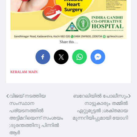
Share this…
KERALAM
MAIN
വിജയ് നടത്തിയ
ബറേലിയില്‍ പോലീസും
Post
സംസ്ഥാന
നാട്ടുകാരും തമ്മില്‍
navigation
പര്യടനത്തിൽ
ഏറ്റുമുട്ടൽ ;ശക്തമായ
അട്ടിമറിയെന്ന് സംശയം
മുന്നറിയിപ്പുമായി യോഗി
;ദുരന്തത്തിനു പിന്നിൽ
ആർ