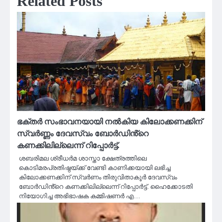
Related Posts
ഭക്തർ സംഭാവനയായി നൽകിയ കിലോക്കണക്കിന്
സ്വർണ്ണം ദേവസ്വം ബോർഡിൻ്റെ
കണക്കിലില്ലെന്ന് റിപ്പോർട്ട്.
ശബരിമല ശ്രീധർമ ശാസ്താ ക്ഷേത്രത്തിലെ
കൊടിമരപ്രതിഷ്ഠയ്ക്ക് വേണ്ടി കാണിക്കയായി ലഭിച്ച
കിലോക്കണക്കിന് സ്വർണം തിരുവിതാകൂർ ദേവസ്വം
ബോർഡിൻ്റെ കണക്കിലില്ലെന്ന് റിപ്പോർട്ട്. ഹൈക്കോടതി
നിയോഗിച്ച അഭിഭാഷക കമ്മിഷണർ എ…