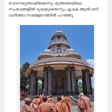
വേദനയുണ്ടാക്കിയെന്നും മുത്തങ്ങയിലെ
സംഭവങ്ങളിൽ ദുഃഖമുണ്ടെന്നും എ.കെ ആന്‍റണി
വാർത്താ സമ്മേളനത്തിൽ പറഞ്ഞു.