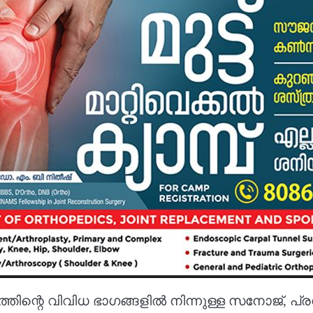
്തിന്റെ വിവിധ ഭാഗങ്ങളിൽ നിന്നുള്ള സനോജ്, പ്