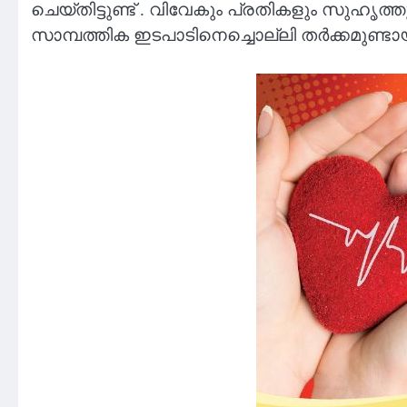
ചെയ്‌തിട്ടുണ്ട് . വിവേകും പ്രതികളും സുഹൃത്
സാമ്പത്തിക ഇടപാടിനെച്ചൊല്ലി തർക്കമുണ്ടാ