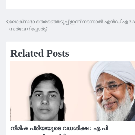
ലോക്‌സഭാ തെരഞ്ഞെടുപ്പ് ഇന്ന് നടന്നാൽ എൻഡിഎ 324 
Post
സർവേ റിപ്പോർട്ട്.
navigation
Related Posts
നിമിഷ പ്രിയയുടെ വധശിക്ഷ : എ.പി