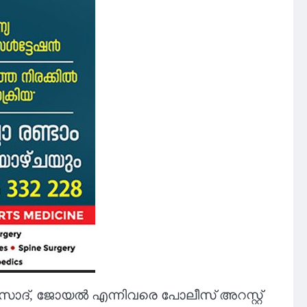
രസാദ്, ജോയൽ എന്നിവരെ പോലീസ് അറസ്റ്റ്