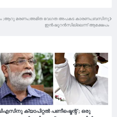
രന്തം ;ആറു മരണം;അമിത വേഗത അപകട കാരണം;ബസിനു
ഇൻഷൂറൻസില്ലെന്ന് ആക്ഷേപം
ിഎസിനു ക്യാപിറ്റൽ പണീഷ്മെന്റ് ; ഒരു