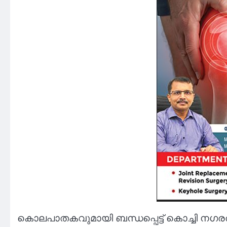
കൊലപാതകവുമായി ബന്ധപ്പെട്ട് കൊച്ചി നഗരത