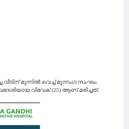
വീടിന് മുന്നിൽ വെച്ച് മൂന്നംഗ സംഘം
േശിയായ വിവേക് (25) ആണ് മരിച്ചത്.