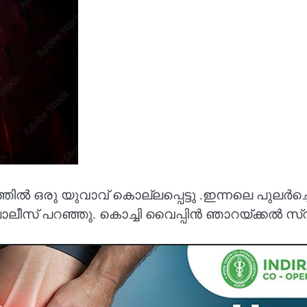
ൽ ഒരു യുവാവ് കൊല്ലപ്പെട്ടു .ഇന്നലെ പുലർച്ചെ 
ലീസ് പറഞ്ഞു. കൊച്ചി വൈപ്പിൻ ഞാറയ്ക്കൽ സ്വദ