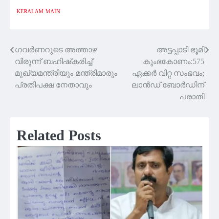
KERALAM
MAIN
ഗവര്‍ണറുടെ അത്താഴ
അട്ടപ്പാടി ഭൂമി
Post
വിരുന്ന് ബഹിഷ്‌കരിച്ച്
കുംഭകോണം:575
navigation
മുഖ്യമന്ത്രിയും മന്ത്രിമാരും
ഏക്കർ വിറ്റ സംഭവം;
പ്രതിപക്ഷ നേതാവും
ലാൻഡ് ബോർഡിന്
പരാതി
Related Posts